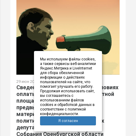
Мы используем файлы cookies,
а также сервисы веб-аналитики
Яндекс.Метрика и LiveInternet
для сбора обезличенной
информации о действиях
29 июн 2026 в 16:53
пользователей на сайте, что
Сведения о размере и других условиях
помогает улучшать его работу.
Продолжая использовать сайт,
оплаты эфирного времени, печатной
вы соглашаетесь с
площади, услуг по размещению
использованием файлов
cookies и обработкой данных в
предвыборных агитационных
соответствии с политикой
материалов кандидатов,
конфиденциальности.
политических партий на выборах
Я согласен
депутатов Законодательного
Собрания Оренбургской области