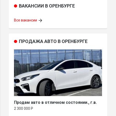
ВАКАНСИИ В ОРЕНБУРГЕ
arrow_forward
Все вакансии
ПРОДАЖА АВТО В ОРЕНБУРГЕ
Продам авто в отличном состоянии., г.в.
Кап
наза
2 300 000 P
355 