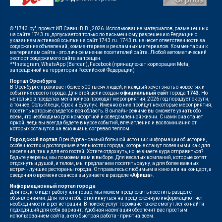
© "1743.ру", проект ИП Савин В.В., 2026. Использование материалов, размещенных
на сайте 1743.ru, допускается только по письменному разрешению Редакции с
указанием активной ссылки на сайт 1743.ru. 1743.ru не несет ответственности за
содержание объявлений, комментариев и рекламных материалов. Комментарии к
материалам сайта - это личное мнение посетителей сайта. Любой автоматический
экспорт содержимого сайта запрещен.
**Instagram, WhatsApp (Ватсап), Facebook (принадлежат корпорации Meta,
запрещенной на территории Российской Федерации)
Портал Оренбурга
В Оренбурге проживает более 500 тысяч людей, и каждый хочет знать о новостях и
событиях своего города. Для этой цели создан
официальный сайт
города
1743
. Но
не только в пределах мегаполиса проходят мероприятия, 2026 год порадует округи,
а точнее, Соль-Илецк, Орск и Бузулук. Именно в них пройдут некоторые мероприятия,
посетить которые съедется вся область. В онлайн-режиме вы сможете узнать обо
всем, что необходимо для комфортной и осведомленной жизни. С нами она станет
яркой, ведь вы всегда будете в курсе событий, впечатления и воспоминания от
которых останутся на всю жизнь, согревая теплом.
Городской портал
Оренбурга - самый большой источник информации об истории,
особенностях и достопримечательностях города, которые станут полезными как для
населения, так и для его гостей. Хотите отдохнуть, но не знаете куда отправиться?
Будьте уверены, мы поможем вам в выборе. Для веселых компаний, которые хотят
отдохнуть и душой, и телом, мы предлагаем посетить сауну, а для более важных
встреч - лучшие рестораны города. Отправьтесь с любимым в кино или на концерт, а
сведения о времени сеансов вы узнаете в разделе
«Афиша»
.
Информационный портал города
Для тех, кто ищет работу или товар, мы можем предложить посетить раздел с
объявлениями. Для того чтобы откликнуться на предложенную информацию - нет
необходимости в регистрации. В поиске услуг горожане также смогут легко найти
подходящий для себя вариант. Удобная навигация обеспечит вас простым
использованием сайта, а его быстрая работа - приятна всем.