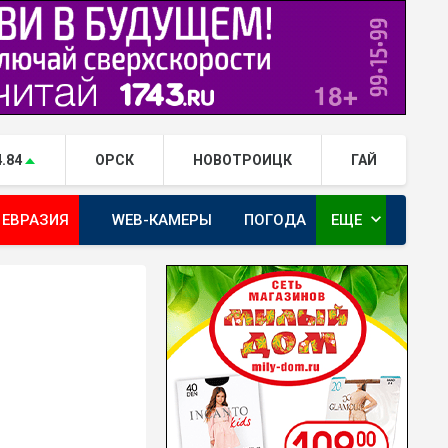
4.84
ОРСК
НОВОТРОИЦК
ГАЙ
expand_more
 ЕВРАЗИЯ
WEB-КАМЕРЫ
ПОГОДА
ЕЩЕ
ТА
ОРЕНБУРГ - ГЕРОИ РЯДОМ С НАМИ