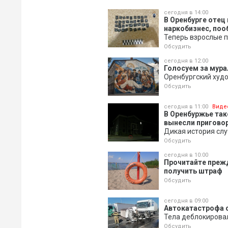
сегодня в 14:00
В Оренбурге отец
наркобизнес, поо
Теперь взрослые п
Обсудить
сегодня в 12:00
Голосуем за мура
Оренбургский худ
Обсудить
сегодня в 11:00
Виде
В Оренбуржье так
вынесли пригово
Дикая история слу
Обсудить
сегодня в 10:00
Прочитайте прежд
получить штраф
Обсудить
сегодня в 09:00
Автокатастрофа с
Тела деблокирова
Обсудить