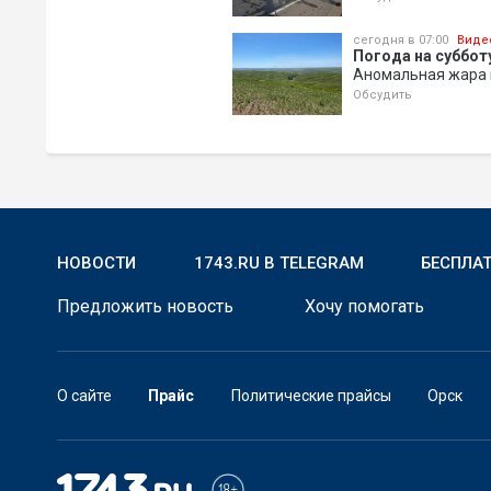
сегодня в 07:00
Виде
Погода на субботу
Аномальная жара 
Обсудить
НОВОСТИ
1743.RU В TELEGRAM
БЕСПЛА
Предложить новость
Хочу помогать
О сайте
Прайс
Политические прайсы
Орск