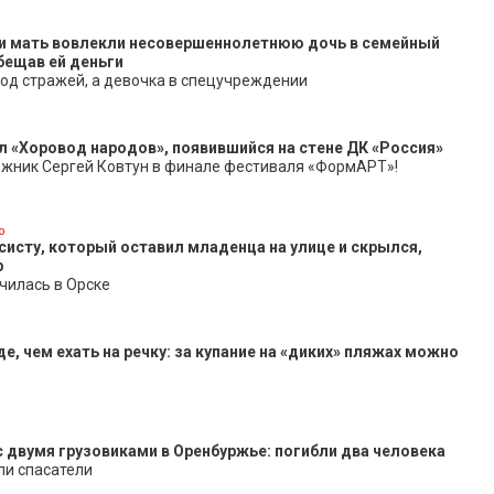
 и мать вовлекли несовершеннолетнюю дочь в семейный
бещав ей деньги
од стражей, а девочка в спецучреждении
л «Хоровод народов», появившийся на стене ДК «Россия»
ожник Сергей Ковтун в финале фестиваля «ФормАРТ»!
о
систу, который оставил младенца на улице и скрылся,
р
чилась в Орске
е, чем ехать на речку: за купание на «диких» пляжах можно
 двумя грузовиками в Оренбуржье: погибли два человека
ли спасатели