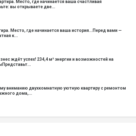
вартира. Место, где начинается ваша счастливая
ьте: вы открываете две...
тира. Место, где начинается ваша история...Перед вами —
ная к...
знес ждёт успех! 234,4 м² энергии и возможностей на
Представьт...
му вниманию двухкомнатную уютную квартиру с ремонтом
тажного дома,...