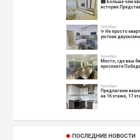
🏙️ Больше чем к
история.Представ
Оренбург
✨ Не просто квар
уютная двухкомнат
Оренбург
Место, где ваш би
проспекте Победы
Оренбург
Предлагаем ваше
на 16 этаже, 17 э
ПОСЛЕДНИЕ НОВОСТИ