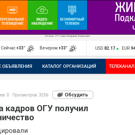
Реклама. ИП Савин Владимир Валерьевич
Сейчас
+33°
Вечером
+33°
USD
82.17
EUR
9
Е ОБЪЯВЛЕНИЯ
КАТАЛОГ ОРГАНИЗАЦИЙ
ТЕЛЕКАНАЛ
ПОЖАЛОВАТЬСЯ
МАНИФЕСТ 1743.RU
КАРТА
ПОЧ
Обсудить
ев:
0
Просмотров: 3256
а кадров ОГУ получил
ничество
цировали