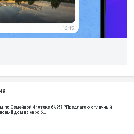
ИЯ
ом,по Семейной Ипотеке 6%?!?!?Предлагаю отличный
новый дом из евро б...