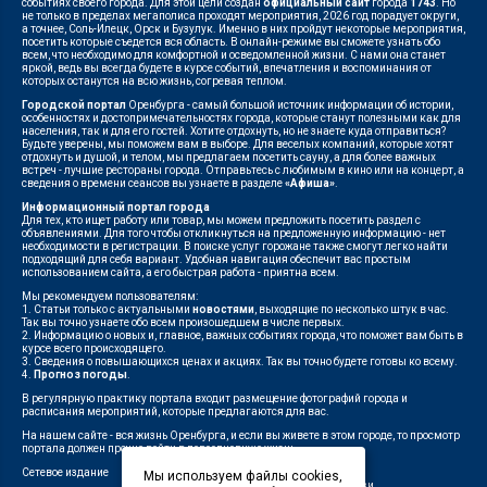
событиях своего города. Для этой цели создан
официальный сайт
города
1743
. Но
не только в пределах мегаполиса проходят мероприятия, 2026 год порадует округи,
а точнее, Соль-Илецк, Орск и Бузулук. Именно в них пройдут некоторые мероприятия,
посетить которые съедется вся область. В онлайн-режиме вы сможете узнать обо
всем, что необходимо для комфортной и осведомленной жизни. С нами она станет
яркой, ведь вы всегда будете в курсе событий, впечатления и воспоминания от
которых останутся на всю жизнь, согревая теплом.
Городской портал
Оренбурга - самый большой источник информации об истории,
особенностях и достопримечательностях города, которые станут полезными как для
населения, так и для его гостей. Хотите отдохнуть, но не знаете куда отправиться?
Будьте уверены, мы поможем вам в выборе. Для веселых компаний, которые хотят
отдохнуть и душой, и телом, мы предлагаем посетить сауну, а для более важных
встреч - лучшие рестораны города. Отправьтесь с любимым в кино или на концерт, а
сведения о времени сеансов вы узнаете в разделе
«Афиша»
.
Информационный портал города
Для тех, кто ищет работу или товар, мы можем предложить посетить раздел с
объявлениями. Для того чтобы откликнуться на предложенную информацию - нет
необходимости в регистрации. В поиске услуг горожане также смогут легко найти
подходящий для себя вариант. Удобная навигация обеспечит вас простым
использованием сайта, а его быстрая работа - приятна всем.
Мы рекомендуем пользователям:
1. Статьи только с актуальными
новостями
, выходящие по несколько штук в час.
Так вы точно узнаете обо всем произошедшем в числе первых.
2. Информацию о новых и, главное, важных событиях города, что поможет вам быть в
курсе всего происходящего.
3. Сведения о повышающихся ценах и акциях. Так вы точно будете готовы ко всему.
4.
Прогноз погоды
.
В регулярную практику портала входит размещение фотографий города и
расписания мероприятий, которые предлагаются для вас.
На нашем сайте - вся жизнь Оренбурга, и если вы живете в этом городе, то просмотр
портала должен прочно войти в повседневную жизнь.
Сетевое издание
"1743"
Мы используем файлы cookies,
Федеральной службой по надзору в сфере связи,