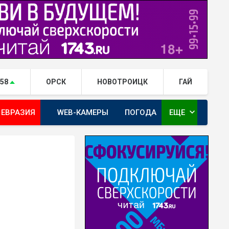
.58
ОРСК
НОВОТРОИЦК
ГАЙ
expand_more
 ЕВРАЗИЯ
WEB-КАМЕРЫ
ПОГОДА
ЕЩЕ
ТА
ОРЕНБУРГ - ГЕРОИ РЯДОМ С НАМИ