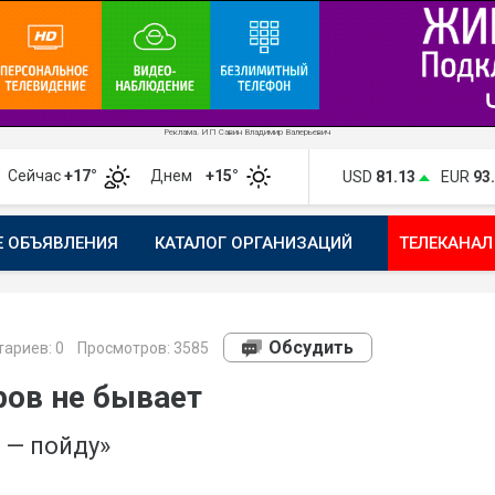
Реклама. ИП Савин Владимир Валерьевич
Сейчас
+17°
Днем
+15°
USD
81.13
EUR
93
Е ОБЪЯВЛЕНИЯ
КАТАЛОГ ОРГАНИЗАЦИЙ
ТЕЛЕКАНАЛ
ПОЖАЛОВАТЬСЯ
МАНИФЕСТ 1743.RU
КАРТА
ПОЧ
Обсудить
ариев:
0
Просмотров: 3585
ов не бывает
 — пойду»