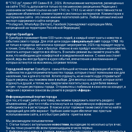
© "1743.ру", проект ИП Савин В.В., 2026. Использование материалов, размещенных
на сайте 1743.ru, допускается только по письменному разрешению Редакции с
указанием активной ссылки на сайт 1743.ru. 1743.ru не несет ответственности за
содержание объявлений, комментариев и рекламных материалов. Комментарии к
материалам сайта - это личное мнение посетителей сайта. Любой автоматический
экспорт содержимого сайта запрещен.
**Instagram, WhatsApp (Ватсап), Facebook (принадлежат корпорации Meta,
запрещенной на территории Российской Федерации)
Портал Оренбурга
В Оренбурге проживает более 500 тысяч людей, и каждый хочет знать о новостях и
событиях своего города. Для этой цели создан
официальный сайт
города
1743
. Но
не только в пределах мегаполиса проходят мероприятия, 2026 год порадует округи,
а точнее, Соль-Илецк, Орск и Бузулук. Именно в них пройдут некоторые мероприятия,
посетить которые съедется вся область. В онлайн-режиме вы сможете узнать обо
всем, что необходимо для комфортной и осведомленной жизни. С нами она станет
яркой, ведь вы всегда будете в курсе событий, впечатления и воспоминания от
которых останутся на всю жизнь, согревая теплом.
Городской портал
Оренбурга - самый большой источник информации об истории,
особенностях и достопримечательностях города, которые станут полезными как для
населения, так и для его гостей. Хотите отдохнуть, но не знаете куда отправиться?
Будьте уверены, мы поможем вам в выборе. Для веселых компаний, которые хотят
отдохнуть и душой, и телом, мы предлагаем посетить сауну, а для более важных
встреч - лучшие рестораны города. Отправьтесь с любимым в кино или на концерт, а
сведения о времени сеансов вы узнаете в разделе
«Афиша»
.
Информационный портал города
Для тех, кто ищет работу или товар, мы можем предложить посетить раздел с
объявлениями. Для того чтобы откликнуться на предложенную информацию - нет
необходимости в регистрации. В поиске услуг горожане также смогут легко найти
подходящий для себя вариант. Удобная навигация обеспечит вас простым
использованием сайта, а его быстрая работа - приятна всем.
Мы рекомендуем пользователям:
1. Статьи только с актуальными
новостями
, выходящие по несколько штук в час.
Так вы точно узнаете обо всем произошедшем в числе первых.
2. Информацию о новых и, главное, важных событиях города, что поможет вам быть в