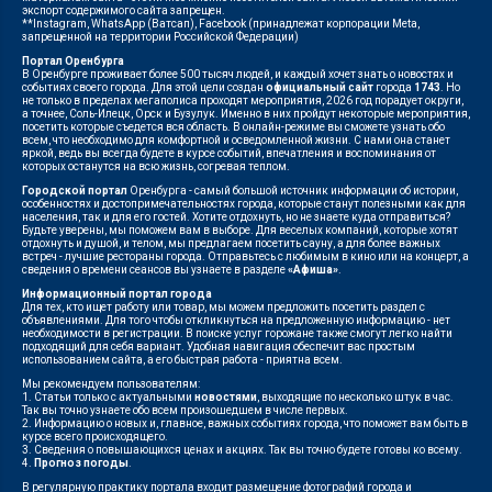
экспорт содержимого сайта запрещен.
**Instagram, WhatsApp (Ватсап), Facebook (принадлежат корпорации Meta,
запрещенной на территории Российской Федерации)
Портал Оренбурга
В Оренбурге проживает более 500 тысяч людей, и каждый хочет знать о новостях и
событиях своего города. Для этой цели создан
официальный сайт
города
1743
. Но
не только в пределах мегаполиса проходят мероприятия, 2026 год порадует округи,
а точнее, Соль-Илецк, Орск и Бузулук. Именно в них пройдут некоторые мероприятия,
посетить которые съедется вся область. В онлайн-режиме вы сможете узнать обо
всем, что необходимо для комфортной и осведомленной жизни. С нами она станет
яркой, ведь вы всегда будете в курсе событий, впечатления и воспоминания от
которых останутся на всю жизнь, согревая теплом.
Городской портал
Оренбурга - самый большой источник информации об истории,
особенностях и достопримечательностях города, которые станут полезными как для
населения, так и для его гостей. Хотите отдохнуть, но не знаете куда отправиться?
Будьте уверены, мы поможем вам в выборе. Для веселых компаний, которые хотят
отдохнуть и душой, и телом, мы предлагаем посетить сауну, а для более важных
встреч - лучшие рестораны города. Отправьтесь с любимым в кино или на концерт, а
сведения о времени сеансов вы узнаете в разделе
«Афиша»
.
Информационный портал города
Для тех, кто ищет работу или товар, мы можем предложить посетить раздел с
объявлениями. Для того чтобы откликнуться на предложенную информацию - нет
необходимости в регистрации. В поиске услуг горожане также смогут легко найти
подходящий для себя вариант. Удобная навигация обеспечит вас простым
использованием сайта, а его быстрая работа - приятна всем.
Мы рекомендуем пользователям:
1. Статьи только с актуальными
новостями
, выходящие по несколько штук в час.
Так вы точно узнаете обо всем произошедшем в числе первых.
2. Информацию о новых и, главное, важных событиях города, что поможет вам быть в
курсе всего происходящего.
3. Сведения о повышающихся ценах и акциях. Так вы точно будете готовы ко всему.
4.
Прогноз погоды
.
В регулярную практику портала входит размещение фотографий города и