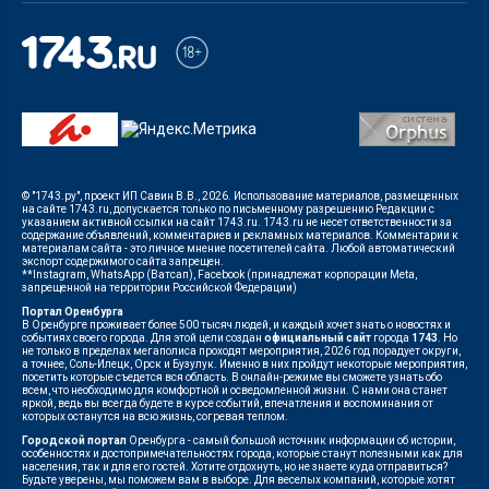
© "1743.ру", проект ИП Савин В.В., 2026. Использование материалов, размещенных
на сайте 1743.ru, допускается только по письменному разрешению Редакции с
указанием активной ссылки на сайт 1743.ru. 1743.ru не несет ответственности за
содержание объявлений, комментариев и рекламных материалов. Комментарии к
материалам сайта - это личное мнение посетителей сайта. Любой автоматический
экспорт содержимого сайта запрещен.
**Instagram, WhatsApp (Ватсап), Facebook (принадлежат корпорации Meta,
запрещенной на территории Российской Федерации)
Портал Оренбурга
В Оренбурге проживает более 500 тысяч людей, и каждый хочет знать о новостях и
событиях своего города. Для этой цели создан
официальный сайт
города
1743
. Но
не только в пределах мегаполиса проходят мероприятия, 2026 год порадует округи,
а точнее, Соль-Илецк, Орск и Бузулук. Именно в них пройдут некоторые мероприятия,
посетить которые съедется вся область. В онлайн-режиме вы сможете узнать обо
всем, что необходимо для комфортной и осведомленной жизни. С нами она станет
яркой, ведь вы всегда будете в курсе событий, впечатления и воспоминания от
которых останутся на всю жизнь, согревая теплом.
Городской портал
Оренбурга - самый большой источник информации об истории,
особенностях и достопримечательностях города, которые станут полезными как для
населения, так и для его гостей. Хотите отдохнуть, но не знаете куда отправиться?
Будьте уверены, мы поможем вам в выборе. Для веселых компаний, которые хотят