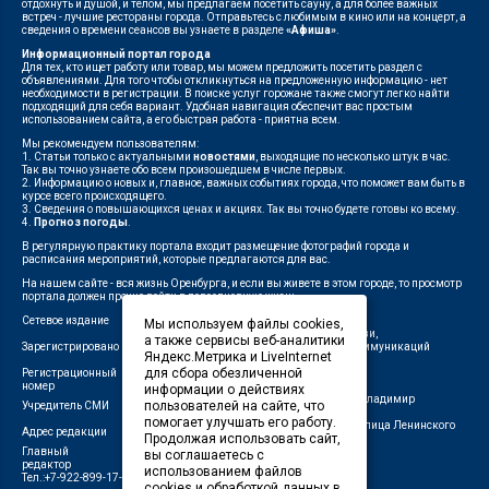
отдохнуть и душой, и телом, мы предлагаем посетить сауну, а для более важных
встреч - лучшие рестораны города. Отправьтесь с любимым в кино или на концерт, а
сведения о времени сеансов вы узнаете в разделе
«Афиша»
.
Информационный портал города
Для тех, кто ищет работу или товар, мы можем предложить посетить раздел с
объявлениями. Для того чтобы откликнуться на предложенную информацию - нет
необходимости в регистрации. В поиске услуг горожане также смогут легко найти
подходящий для себя вариант. Удобная навигация обеспечит вас простым
использованием сайта, а его быстрая работа - приятна всем.
Мы рекомендуем пользователям:
1. Статьи только с актуальными
новостями
, выходящие по несколько штук в час.
Так вы точно узнаете обо всем произошедшем в числе первых.
2. Информацию о новых и, главное, важных событиях города, что поможет вам быть в
курсе всего происходящего.
3. Сведения о повышающихся ценах и акциях. Так вы точно будете готовы ко всему.
4.
Прогноз погоды
.
В регулярную практику портала входит размещение фотографий города и
расписания мероприятий, которые предлагаются для вас.
На нашем сайте - вся жизнь Оренбурга, и если вы живете в этом городе, то просмотр
портала должен прочно войти в повседневную жизнь.
Сетевое издание
"1743"
Мы используем файлы cookies,
Федеральной службой по надзору в сфере связи,
а также сервисы веб-аналитики
Зарегистрировано
информационных технологий и массовых коммуникаций
Яндекс.Метрика и LiveInternet
(Роскомнадзор)
для сбора обезличенной
Регистрационный
ЭЛ № ФС 77-75960 от 19.06.2019 г.
номер
информации о действиях
Индивидуальный предприниматель Савин Владимир
пользователей на сайте, что
Учредитель СМИ
Валерьевич
помогает улучшать его работу.
462411, Оренбургская область, город Орск, улица Ленинского
Адрес редакции
Продолжая использовать сайт,
Комсомола, д. 4-Б
Главный
вы соглашаетесь с
Лещенко П.А.
редактор
использованием файлов
Тел.:+7-922-899-17-43
cookies и обработкой данных в