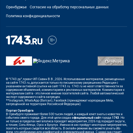
Оренбуржье
Согласие на обработку персональных данных
Политика конфиденциальности
© "1743.ру", проект ИП Савин В.В., 2026. Использование материалов, размещенных
на сайте 1743.ru, допускается только по письменному разрешению Редакции с
указанием активной ссылки на сайт 1743.ru. 1743.ru не несет ответственности за
содержание объявлений, комментариев и рекламных материалов. Комментарии к
материалам сайта - это личное мнение посетителей сайта. Любой автоматический
экспорт содержимого сайта запрещен.
**Instagram, WhatsApp (Ватсап), Facebook (принадлежат корпорации Meta,
запрещенной на территории Российской Федерации)
Портал Оренбурга
В Оренбурге проживает более 500 тысяч людей, и каждый хочет знать о новостях и
событиях своего города. Для этой цели создан
официальный сайт
города
1743
. Но
не только в пределах мегаполиса проходят мероприятия, 2026 год порадует округи,
а точнее, Соль-Илецк, Орск и Бузулук. Именно в них пройдут некоторые мероприятия,
посетить которые съедется вся область. В онлайн-режиме вы сможете узнать обо
всем, что необходимо для комфортной и осведомленной жизни. С нами она станет