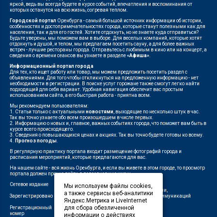
яркой, ведь вы всегда будете в курсе событий, впечатления и воспоминания от
которых останутся на всю жизнь, согревая теплом.
Городской портал
Оренбурга - самый большой источник информации об истории,
особенностях и достопримечательностях города, которые станут полезными как для
населения, так и для его гостей. Хотите отдохнуть, но не знаете куда отправиться?
Будьте уверены, мы поможем вам в выборе. Для веселых компаний, которые хотят
отдохнуть и душой, и телом, мы предлагаем посетить сауну, а для более важных
встреч - лучшие рестораны города. Отправьтесь с любимым в кино или на концерт, а
сведения о времени сеансов вы узнаете в разделе
«Афиша»
.
Информационный портал города
Для тех, кто ищет работу или товар, мы можем предложить посетить раздел с
объявлениями. Для того чтобы откликнуться на предложенную информацию - нет
необходимости в регистрации. В поиске услуг горожане также смогут легко найти
подходящий для себя вариант. Удобная навигация обеспечит вас простым
использованием сайта, а его быстрая работа - приятна всем.
Мы рекомендуем пользователям:
1. Статьи только с актуальными
новостями
, выходящие по несколько штук в час.
Так вы точно узнаете обо всем произошедшем в числе первых.
2. Информацию о новых и, главное, важных событиях города, что поможет вам быть в
курсе всего происходящего.
3. Сведения о повышающихся ценах и акциях. Так вы точно будете готовы ко всему.
4.
Прогноз погоды
.
В регулярную практику портала входит размещение фотографий города и
расписания мероприятий, которые предлагаются для вас.
На нашем сайте - вся жизнь Оренбурга, и если вы живете в этом городе, то просмотр
портала должен прочно войти в повседневную жизнь.
Сетевое издание
"1743"
Мы используем файлы cookies,
Федеральной службой по надзору в сфере связи,
а также сервисы веб-аналитики
Зарегистрировано
информационных технологий и массовых коммуникаций
Яндекс.Метрика и LiveInternet
(Роскомнадзор)
для сбора обезличенной
Регистрационный
ЭЛ № ФС 77-75960 от 19.06.2019 г.
номер
информации о действиях