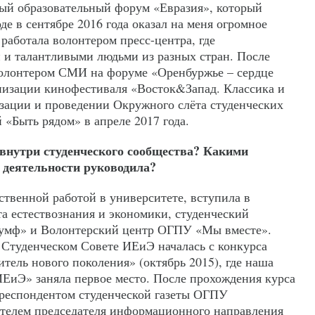
й образовательный форум «Евразия», который
е в сентябре 2016 года оказал на меня огромное
работала волонтером пресс-центра, где
 и талантливыми людьми из разных стран. После
волонтером СМИ на форуме «Оренбуржье – сердце
анизации кинофестиваля «Восток&Запад. Классика и
изации и проведении Окружного слёта студенческих
«Быть рядом» в апреле 2017 года.
внутри студенческого сообщества? Какими
 деятельности руководила?
твенной работой в университете, вступила в
а естествознания и экономики, студенческий
умф» и Волонтерский центр ОГПУ «Мы вместе».
 Студенческом Совете ИЕиЭ началась с конкурса
тель нового поколения» (октябрь 2015), где наша
ИЕиЭ» заняла первое место. После прохождения курса
респондентом студенческой газеты ОГПУ
ителем председателя информационного направления