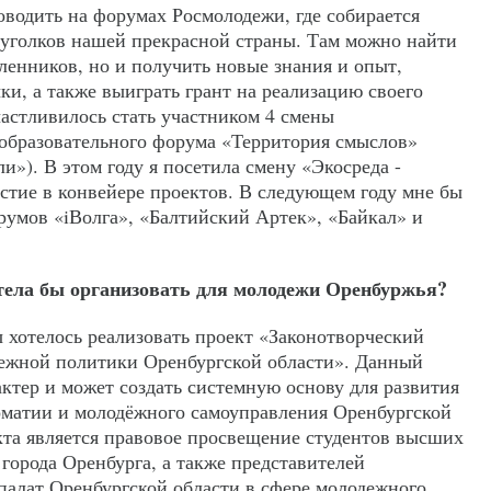
оводить на форумах Росмолодежи, где собирается
 уголков нашей прекрасной страны. Там можно найти
ленников, но и получить новые знания и опыт,
ки, а также выиграть грант на реализацию своего
частливилось стать участником 4 смены
образовательного форума «Территория смыслов»
и»). В этом году я посетила смену «Экосреда -
астие в конвейере проектов. В следующем году мне бы
румов «iВолга», «Балтийский Артек», «Байкал» и
тела бы организовать для молодежи Оренбуржья?
хотелось реализовать проект «Законотворческий
дежной политики Оренбургской области». Данный
ктер и может создать системную основу для развития
матии и молодёжного самоуправления Оренбургской
кта является правовое просвещение студентов высших
города Оренбурга, а также представителей
алат Оренбургской области в сфере молодежного