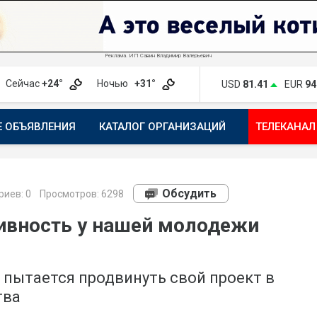
Реклама. ИП Савин Владимир Валерьевич
Сейчас
+24°
Ночью
+31°
USD
81.41
EUR
94
Е ОБЪЯВЛЕНИЯ
КАТАЛОГ ОРГАНИЗАЦИЙ
ТЕЛЕКАНАЛ
ПОЖАЛОВАТЬСЯ
МАНИФЕСТ 1743.RU
КАРТА
ПОЧ
Обсудить
риев:
0
Просмотров: 6298
ивность у нашей молодежи
 пытается продвинуть свой проект в
тва