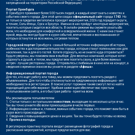
запрещенной на территории Российской Федерации)
Портал Оренбурга
В Оренбурге проживает более 500 тысяч людей, и каждый хочет знать о новостях и
событиях своего города. Для этой цели создан
официальный сайт
города
1743
. Но
не только в пределах мегаполиса проходят мероприятия, 2026 год порадует округи,
а точнее, Соль-Илецк, Орск и Бузулук. Именно в них пройдут некоторые мероприятия,
посетить которые съедется вся область. В онлайн-режиме вы сможете узнать обо
всем, что необходимо для комфортной и осведомленной жизни. С нами она станет
яркой, ведь вы всегда будете в курсе событий, впечатления и воспоминания от
которых останутся на всю жизнь, согревая теплом.
Городской портал
Оренбурга - самый большой источник информации об истории,
особенностях и достопримечательностях города, которые станут полезными как для
населения, так и для его гостей. Хотите отдохнуть, но не знаете куда отправиться?
Будьте уверены, мы поможем вам в выборе. Для веселых компаний, которые хотят
отдохнуть и душой, и телом, мы предлагаем посетить сауну, а для более важных
встреч - лучшие рестораны города. Отправьтесь с любимым в кино или на концерт, а
сведения о времени сеансов вы узнаете в разделе
«Афиша»
.
Информационный портал города
Для тех, кто ищет работу или товар, мы можем предложить посетить раздел с
объявлениями. Для того чтобы откликнуться на предложенную информацию - нет
необходимости в регистрации. В поиске услуг горожане также смогут легко найти
подходящий для себя вариант. Удобная навигация обеспечит вас простым
использованием сайта, а его быстрая работа - приятна всем.
Мы рекомендуем пользователям:
1. Статьи только с актуальными
новостями
, выходящие по несколько штук в час.
Так вы точно узнаете обо всем произошедшем в числе первых.
2. Информацию о новых и, главное, важных событиях города, что поможет вам быть в
курсе всего происходящего.
3. Сведения о повышающихся ценах и акциях. Так вы точно будете готовы ко всему.
4.
Прогноз погоды
.
В регулярную практику портала входит размещение фотографий города и
расписания мероприятий, которые предлагаются для вас.