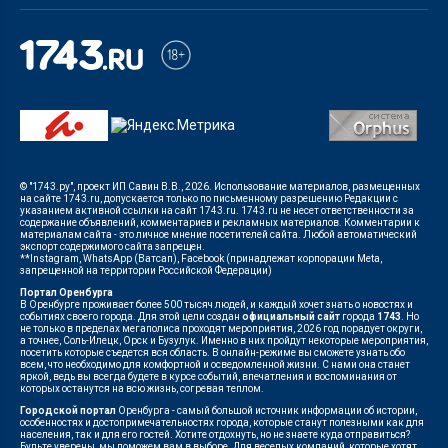
© "1743.ру", проект ИП Савин В.В., 2026. Использование материалов, размещенных
на сайте 1743.ru, допускается только по письменному разрешению Редакции с
указанием активной ссылки на сайт 1743.ru. 1743.ru не несет ответственности за
содержание объявлений, комментариев и рекламных материалов. Комментарии к
материалам сайта - это личное мнение посетителей сайта. Любой автоматический
экспорт содержимого сайта запрещен.
**Instagram, WhatsApp (Ватсап), Facebook (принадлежат корпорации Meta,
запрещенной на территории Российской Федерации)
Портал Оренбурга
В Оренбурге проживает более 500 тысяч людей, и каждый хочет знать о новостях и
событиях своего города. Для этой цели создан
официальный сайт
города
1743
. Но
не только в пределах мегаполиса проходят мероприятия, 2026 год порадует округи,
а точнее, Соль-Илецк, Орск и Бузулук. Именно в них пройдут некоторые мероприятия,
посетить которые съедется вся область. В онлайн-режиме вы сможете узнать обо
всем, что необходимо для комфортной и осведомленной жизни. С нами она станет
яркой, ведь вы всегда будете в курсе событий, впечатления и воспоминания от
которых останутся на всю жизнь, согревая теплом.
Городской портал
Оренбурга - самый большой источник информации об истории,
особенностях и достопримечательностях города, которые станут полезными как для
населения, так и для его гостей. Хотите отдохнуть, но не знаете куда отправиться?
Будьте уверены, мы поможем вам в выборе. Для веселых компаний, которые хотят