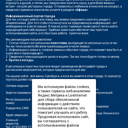
отдохнуть и душой, и телом, мы предлагаем посетить сауну, а для более важных
встреч - лучшие рестораны города. Отправьтесь с любимым в кино или на концерт, а
сведения о времени сеансов вы узнаете в разделе
«Афиша»
.
Информационный портал города
Для тех, кто ищет работу или товар, мы можем предложить посетить раздел с
объявлениями. Для того чтобы откликнуться на предложенную информацию - нет
необходимости в регистрации. В поиске услуг горожане также смогут легко найти
подходящий для себя вариант. Удобная навигация обеспечит вас простым
использованием сайта, а его быстрая работа - приятна всем.
Мы рекомендуем пользователям:
1. Статьи только с актуальными
новостями
, выходящие по несколько штук в час.
Так вы точно узнаете обо всем произошедшем в числе первых.
2. Информацию о новых и, главное, важных событиях города, что поможет вам быть в
курсе всего происходящего.
3. Сведения о повышающихся ценах и акциях. Так вы точно будете готовы ко всему.
4.
Прогноз погоды
.
В регулярную практику портала входит размещение фотографий города и
расписания мероприятий, которые предлагаются для вас.
На нашем сайте - вся жизнь Оренбурга, и если вы живете в этом городе, то просмотр
портала должен прочно войти в повседневную жизнь.
Сетевое издание
"1743"
Мы используем файлы cookies,
Федеральной службой по надзору в сфере связи,
а также сервисы веб-аналитики
Зарегистрировано
информационных технологий и массовых коммуникаций
Яндекс.Метрика и LiveInternet
(Роскомнадзор)
для сбора обезличенной
Регистрационный
ЭЛ № ФС 77-75960 от 19.06.2019 г.
номер
информации о действиях
Индивидуальный предприниматель Савин Владимир
пользователей на сайте, что
Учредитель СМИ
Валерьевич
помогает улучшать его работу.
462411, Оренбургская область, город Орск, улица Ленинского
Адрес редакции
Продолжая использовать сайт,
Комсомола, д. 4-Б
Главный
вы соглашаетесь с
Лещенко П.А.
редактор
использованием файлов
Тел.:+7-922-899-17-43