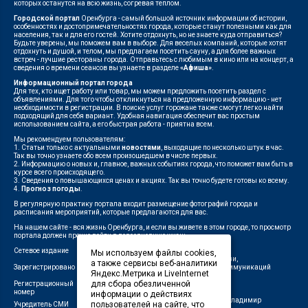
которых останутся на всю жизнь, согревая теплом.
Городской портал
Оренбурга - самый большой источник информации об истории,
особенностях и достопримечательностях города, которые станут полезными как для
населения, так и для его гостей. Хотите отдохнуть, но не знаете куда отправиться?
Будьте уверены, мы поможем вам в выборе. Для веселых компаний, которые хотят
отдохнуть и душой, и телом, мы предлагаем посетить сауну, а для более важных
встреч - лучшие рестораны города. Отправьтесь с любимым в кино или на концерт, а
сведения о времени сеансов вы узнаете в разделе
«Афиша»
.
Информационный портал города
Для тех, кто ищет работу или товар, мы можем предложить посетить раздел с
объявлениями. Для того чтобы откликнуться на предложенную информацию - нет
необходимости в регистрации. В поиске услуг горожане также смогут легко найти
подходящий для себя вариант. Удобная навигация обеспечит вас простым
использованием сайта, а его быстрая работа - приятна всем.
Мы рекомендуем пользователям:
1. Статьи только с актуальными
новостями
, выходящие по несколько штук в час.
Так вы точно узнаете обо всем произошедшем в числе первых.
2. Информацию о новых и, главное, важных событиях города, что поможет вам быть в
курсе всего происходящего.
3. Сведения о повышающихся ценах и акциях. Так вы точно будете готовы ко всему.
4.
Прогноз погоды
.
В регулярную практику портала входит размещение фотографий города и
расписания мероприятий, которые предлагаются для вас.
На нашем сайте - вся жизнь Оренбурга, и если вы живете в этом городе, то просмотр
портала должен прочно войти в повседневную жизнь.
Сетевое издание
"1743"
Мы используем файлы cookies,
Федеральной службой по надзору в сфере связи,
а также сервисы веб-аналитики
Зарегистрировано
информационных технологий и массовых коммуникаций
Яндекс.Метрика и LiveInternet
(Роскомнадзор)
для сбора обезличенной
Регистрационный
ЭЛ № ФС 77-75960 от 19.06.2019 г.
номер
информации о действиях
Индивидуальный предприниматель Савин Владимир
пользователей на сайте, что
Учредитель СМИ