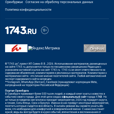
Оренбуржье
Согласие на обработку персональных данных
Политика конфиденциальности
© "1743.ру", проект ИП Савин В.В., 2026. Использование материалов, размещенных
на сайте 1743.ru, допускается только по письменному разрешению Редакции с
указанием активной ссылки на сайт 1743.ru. 1743.ru не несет ответственности за
содержание объявлений, комментариев и рекламных материалов. Комментарии к
материалам сайта - это личное мнение посетителей сайта. Любой автоматический
экспорт содержимого сайта запрещен.
**Instagram, WhatsApp (Ватсап), Facebook (принадлежат корпорации Meta,
запрещенной на территории Российской Федерации)
Портал Оренбурга
В Оренбурге проживает более 500 тысяч людей, и каждый хочет знать о новостях и
событиях своего города. Для этой цели создан
официальный сайт
города
1743
. Но
не только в пределах мегаполиса проходят мероприятия, 2026 год порадует округи,
а точнее, Соль-Илецк, Орск и Бузулук. Именно в них пройдут некоторые мероприятия,
посетить которые съедется вся область. В онлайн-режиме вы сможете узнать обо
всем, что необходимо для комфортной и осведомленной жизни. С нами она станет
яркой, ведь вы всегда будете в курсе событий, впечатления и воспоминания от