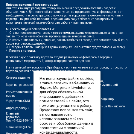
Информационный портал города
Для тех, кто ищет работу или товар, мы можем предложить посетить раздел с
объявлениями. Для того чтобы откликнуться на предложенную информацию - нет
необходимости в регистрации. В поиске услуг горожане также смогут легко найти
подходящий для себя вариант. Удобная навигация обеспечит вас простым
использованием сайта, а его быстрая работа - приятна всем.
Мы рекомендуем пользователям:
1. Статьи только с актуальными
новостями
, выходящие по несколько штук в час.
Так вы точно узнаете обо всем произошедшем в числе первых.
2. Информацию о новых и, главное, важных событиях города, что поможет вам быть в
курсе всего происходящего.
3. Сведения о повышающихся ценах и акциях. Так вы точно будете готовы ко всему.
4.
Прогноз погоды
.
В регулярную практику портала входит размещение фотографий города и
расписания мероприятий, которые предлагаются для вас.
На нашем сайте - вся жизнь Оренбурга, и если вы живете в этом городе, то просмотр
портала должен прочно войти в повседневную жизнь.
Сетевое издание
"1743"
Мы используем файлы cookies,
Федеральной службой по надзору в сфере связи,
а также сервисы веб-аналитики
Зарегистрировано
информационных технологий и массовых коммуникаций
Яндекс.Метрика и LiveInternet
(Роскомнадзор)
для сбора обезличенной
Регистрационный
ЭЛ № ФС 77-75960 от 19.06.2019 г.
номер
информации о действиях
Индивидуальный предприниматель Савин Владимир
пользователей на сайте, что
Учредитель СМИ
Валерьевич
помогает улучшать его работу.
462411, Оренбургская область, город Орск, улица Ленинского
Адрес редакции
Продолжая использовать сайт,
Комсомола, д. 4-Б
Главный
вы соглашаетесь с
Лещенко П.А.
редактор
использованием файлов
Тел.:+7-922-899-17-43
cookies и обработкой данных в
e-mail:news@1743.ru
соответствии с политикой
конфиденциальности.
Информационная продукция СМИ — 18+ (запрещено для детей)