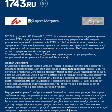
© "1743.ру", проект ИП Савин В.В., 2026. Использование материалов, размещенных
на сайте 1743.ru, допускается только по письменному разрешению Редакции с
указанием активной ссылки на сайт 1743.ru. 1743.ru не несет ответственности за
содержание объявлений, комментариев и рекламных материалов. Комментарии к
материалам сайта - это личное мнение посетителей сайта. Любой автоматический
экспорт содержимого сайта запрещен.
**Instagram, WhatsApp (Ватсап), Facebook (принадлежат корпорации Meta,
запрещенной на территории Российской Федерации)
Портал Оренбурга
В Оренбурге проживает более 500 тысяч людей, и каждый хочет знать о новостях и
событиях своего города. Для этой цели создан
официальный сайт
города
1743
. Но
не только в пределах мегаполиса проходят мероприятия, 2026 год порадует округи,
а точнее, Соль-Илецк, Орск и Бузулук. Именно в них пройдут некоторые мероприятия,
посетить которые съедется вся область. В онлайн-режиме вы сможете узнать обо
всем, что необходимо для комфортной и осведомленной жизни. С нами она станет
яркой, ведь вы всегда будете в курсе событий, впечатления и воспоминания от
которых останутся на всю жизнь, согревая теплом.
Городской портал
Оренбурга - самый большой источник информации об истории,
особенностях и достопримечательностях города, которые станут полезными как для
населения, так и для его гостей. Хотите отдохнуть, но не знаете куда отправиться?
Будьте уверены, мы поможем вам в выборе. Для веселых компаний, которые хотят
отдохнуть и душой, и телом, мы предлагаем посетить сауну, а для более важных
встреч - лучшие рестораны города. Отправьтесь с любимым в кино или на концерт, а
сведения о времени сеансов вы узнаете в разделе
«Афиша»
.