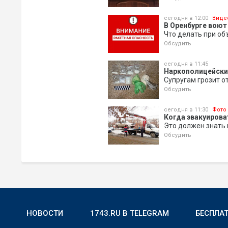
сегодня в 12:00
Виде
В Оренбурге воют
Что делать при о
Обсудить
сегодня в 11:45
Наркополицейски
Супругам грозит о
Обсудить
сегодня в 11:30
Фото
Когда эвакуирова
Это должен знать
Обсудить
НОВОСТИ
1743.RU В TELEGRAM
БЕСПЛА