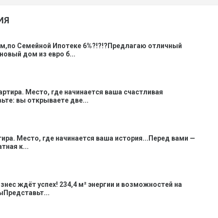
ИЯ
ом,по Семейной Ипотеке 6%?!?!?Предлагаю отличный
новый дом из евро б...
вартира. Место, где начинается ваша счастливая
ьте: вы открываете две...
тира. Место, где начинается ваша история...Перед вами —
ная к...
знес ждёт успех! 234,4 м² энергии и возможностей на
Представьт...