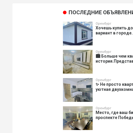
ПОСЛЕДНИЕ ОБЪЯВЛЕН
Оренбург
Хочешь купить д
вариант в городе.
Оренбург
🏙️ Больше чем к
история.Представ
Оренбург
✨ Не просто квар
уютная двухкомнат
Оренбург
Место, где ваш би
проспекте Победы