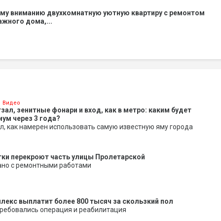
му вниманию двухкомнатную уютную квартиру с ремонтом
тажного дома,...
Видео
ал, зенитные фонари и вход, как в метро: каким будет
иум через 3 года?
л, как намерен использовать самую известную яму города
утки перекроют часть улицы Пролетарской
ано с ремонтными работами
екс выплатит более 800 тысяч за скользкий пол
ребовались операция и реабилитация