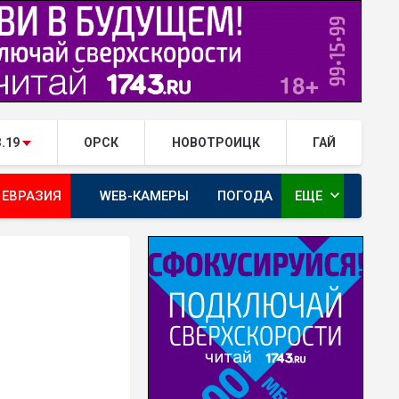
3.19
ОРСК
НОВОТРОИЦК
ГАЙ
expand_more
 ЕВРАЗИЯ
WEB-КАМЕРЫ
ПОГОДА
ЕЩЕ
ТА
ОРЕНБУРГ - ГЕРОИ РЯДОМ С НАМИ