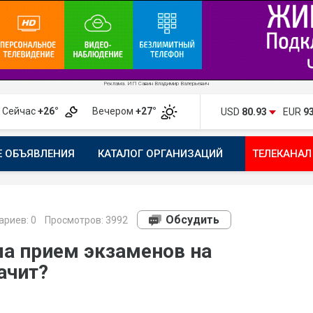
Реклама. ИП Савин Владимир Валерьевич
Сейчас
+26°
Вечером
+27°
USD
80.93
EUR
9
Е ОБЪЯВЛЕНИЯ
КАТАЛОГ ОРГАНИЗАЦИЙ
ТЕЛЕКАНАЛ
ПОЖАЛОВАТЬСЯ
МАНИФЕСТ 1743.RU
КАРТА
ПОЧ
Обсудить
риев:
0
Просмотров: 3992
а прием экзаменов на
ачит?