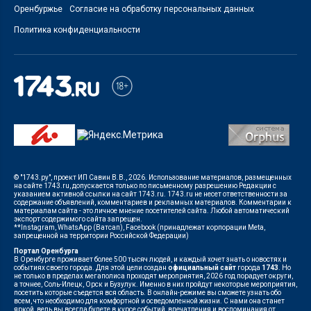
Оренбуржье
Согласие на обработку персональных данных
Политика конфиденциальности
© "1743.ру", проект ИП Савин В.В., 2026. Использование материалов, размещенных
на сайте 1743.ru, допускается только по письменному разрешению Редакции с
указанием активной ссылки на сайт 1743.ru. 1743.ru не несет ответственности за
содержание объявлений, комментариев и рекламных материалов. Комментарии к
материалам сайта - это личное мнение посетителей сайта. Любой автоматический
экспорт содержимого сайта запрещен.
**Instagram, WhatsApp (Ватсап), Facebook (принадлежат корпорации Meta,
запрещенной на территории Российской Федерации)
Портал Оренбурга
В Оренбурге проживает более 500 тысяч людей, и каждый хочет знать о новостях и
событиях своего города. Для этой цели создан
официальный сайт
города
1743
. Но
не только в пределах мегаполиса проходят мероприятия, 2026 год порадует округи,
а точнее, Соль-Илецк, Орск и Бузулук. Именно в них пройдут некоторые мероприятия,
посетить которые съедется вся область. В онлайн-режиме вы сможете узнать обо
всем, что необходимо для комфортной и осведомленной жизни. С нами она станет
яркой, ведь вы всегда будете в курсе событий, впечатления и воспоминания от