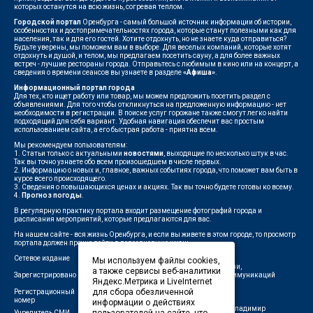
которых останутся на всю жизнь, согревая теплом.
Городской портал
Оренбурга - самый большой источник информации об истории,
особенностях и достопримечательностях города, которые станут полезными как для
населения, так и для его гостей. Хотите отдохнуть, но не знаете куда отправиться?
Будьте уверены, мы поможем вам в выборе. Для веселых компаний, которые хотят
отдохнуть и душой, и телом, мы предлагаем посетить сауну, а для более важных
встреч - лучшие рестораны города. Отправьтесь с любимым в кино или на концерт, а
сведения о времени сеансов вы узнаете в разделе
«Афиша»
.
Информационный портал города
Для тех, кто ищет работу или товар, мы можем предложить посетить раздел с
объявлениями. Для того чтобы откликнуться на предложенную информацию - нет
необходимости в регистрации. В поиске услуг горожане также смогут легко найти
подходящий для себя вариант. Удобная навигация обеспечит вас простым
использованием сайта, а его быстрая работа - приятна всем.
Мы рекомендуем пользователям:
1. Статьи только с актуальными
новостями
, выходящие по несколько штук в час.
Так вы точно узнаете обо всем произошедшем в числе первых.
2. Информацию о новых и, главное, важных событиях города, что поможет вам быть в
курсе всего происходящего.
3. Сведения о повышающихся ценах и акциях. Так вы точно будете готовы ко всему.
4.
Прогноз погоды
.
В регулярную практику портала входит размещение фотографий города и
расписания мероприятий, которые предлагаются для вас.
На нашем сайте - вся жизнь Оренбурга, и если вы живете в этом городе, то просмотр
портала должен прочно войти в повседневную жизнь.
Сетевое издание
"1743"
Мы используем файлы cookies,
Федеральной службой по надзору в сфере связи,
а также сервисы веб-аналитики
Зарегистрировано
информационных технологий и массовых коммуникаций
Яндекс.Метрика и LiveInternet
(Роскомнадзор)
для сбора обезличенной
Регистрационный
ЭЛ № ФС 77-75960 от 19.06.2019 г.
номер
информации о действиях
Индивидуальный предприниматель Савин Владимир
Учредитель СМИ