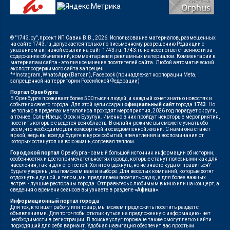
© "1743.ру", проект ИП Савин В.В., 2026. Использование материалов, размещенных
на сайте 1743.ru, допускается только по письменному разрешению Редакции с
указанием активной ссылки на сайт 1743.ru. 1743.ru не несет ответственности за
содержание объявлений, комментариев и рекламных материалов. Комментарии к
материалам сайта - это личное мнение посетителей сайта. Любой автоматический
экспорт содержимого сайта запрещен.
**Instagram, WhatsApp (Ватсап), Facebook (принадлежат корпорации Meta,
запрещенной на территории Российской Федерации)
Портал Оренбурга
В Оренбурге проживает более 500 тысяч людей, и каждый хочет знать о новостях и
событиях своего города. Для этой цели создан
официальный сайт
города
1743
. Но
не только в пределах мегаполиса проходят мероприятия, 2026 год порадует округи,
а точнее, Соль-Илецк, Орск и Бузулук. Именно в них пройдут некоторые мероприятия,
посетить которые съедется вся область. В онлайн-режиме вы сможете узнать обо
всем, что необходимо для комфортной и осведомленной жизни. С нами она станет
яркой, ведь вы всегда будете в курсе событий, впечатления и воспоминания от
которых останутся на всю жизнь, согревая теплом.
Городской портал
Оренбурга - самый большой источник информации об истории,
особенностях и достопримечательностях города, которые станут полезными как для
населения, так и для его гостей. Хотите отдохнуть, но не знаете куда отправиться?
Будьте уверены, мы поможем вам в выборе. Для веселых компаний, которые хотят
отдохнуть и душой, и телом, мы предлагаем посетить сауну, а для более важных
встреч - лучшие рестораны города. Отправьтесь с любимым в кино или на концерт, а
сведения о времени сеансов вы узнаете в разделе
«Афиша»
.
Информационный портал города
Для тех, кто ищет работу или товар, мы можем предложить посетить раздел с
объявлениями. Для того чтобы откликнуться на предложенную информацию - нет
необходимости в регистрации. В поиске услуг горожане также смогут легко найти
подходящий для себя вариант. Удобная навигация обеспечит вас простым