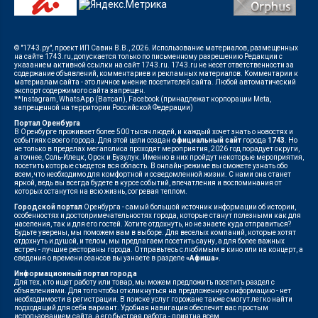
© "1743.ру", проект ИП Савин В.В., 2026. Использование материалов, размещенных
на сайте 1743.ru, допускается только по письменному разрешению Редакции с
указанием активной ссылки на сайт 1743.ru. 1743.ru не несет ответственности за
содержание объявлений, комментариев и рекламных материалов. Комментарии к
материалам сайта - это личное мнение посетителей сайта. Любой автоматический
экспорт содержимого сайта запрещен.
**Instagram, WhatsApp (Ватсап), Facebook (принадлежат корпорации Meta,
запрещенной на территории Российской Федерации)
Портал Оренбурга
В Оренбурге проживает более 500 тысяч людей, и каждый хочет знать о новостях и
событиях своего города. Для этой цели создан
официальный сайт
города
1743
. Но
не только в пределах мегаполиса проходят мероприятия, 2026 год порадует округи,
а точнее, Соль-Илецк, Орск и Бузулук. Именно в них пройдут некоторые мероприятия,
посетить которые съедется вся область. В онлайн-режиме вы сможете узнать обо
всем, что необходимо для комфортной и осведомленной жизни. С нами она станет
яркой, ведь вы всегда будете в курсе событий, впечатления и воспоминания от
которых останутся на всю жизнь, согревая теплом.
Городской портал
Оренбурга - самый большой источник информации об истории,
особенностях и достопримечательностях города, которые станут полезными как для
населения, так и для его гостей. Хотите отдохнуть, но не знаете куда отправиться?
Будьте уверены, мы поможем вам в выборе. Для веселых компаний, которые хотят
отдохнуть и душой, и телом, мы предлагаем посетить сауну, а для более важных
встреч - лучшие рестораны города. Отправьтесь с любимым в кино или на концерт, а
сведения о времени сеансов вы узнаете в разделе
«Афиша»
.
Информационный портал города
Для тех, кто ищет работу или товар, мы можем предложить посетить раздел с
объявлениями. Для того чтобы откликнуться на предложенную информацию - нет
необходимости в регистрации. В поиске услуг горожане также смогут легко найти
подходящий для себя вариант. Удобная навигация обеспечит вас простым
использованием сайта, а его быстрая работа - приятна всем.