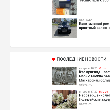
Techno Spark 30C
Оренбург
Капитальный ремо
приятный салон .
ПОСЛЕДНИЕ НОВОСТИ
вчера в 18:20
Фото
Кто приглядывает
мэрию можно зам
Маскаронам больше
Обсудить
вчера в 17:20
Видео
Несовершеннолетн
Полицейские задер
Обсудить