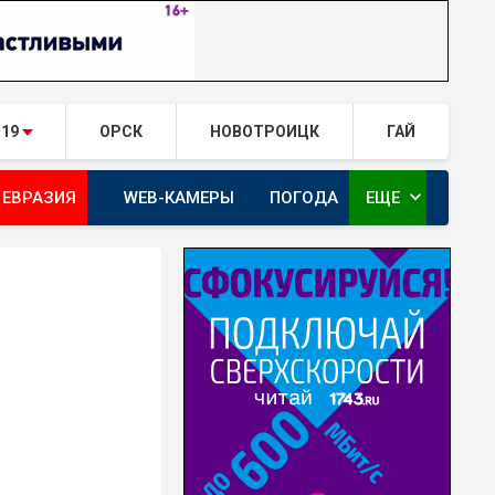
.19
ОРСК
НОВОТРОИЦК
ГАЙ
expand_more
 ЕВРАЗИЯ
WEB-КАМЕРЫ
ПОГОДА
ЕЩЕ
ТА
ОРЕНБУРГ - ГЕРОИ РЯДОМ С НАМИ