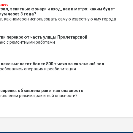
идео
ал, зенитные фонари и вход, как в метро: каким будет
иум через 3 года?
л, как намерен использовать самую известную яму города
утки перекроют часть улицы Пролетарской
ано с ремонтными работами
екс выплатит более 800 тысяч за скользкий пол
ребовались операция и реабилитация
 сирены: объявлена ракетная опасность
бъявлении режима ракетной опасности?