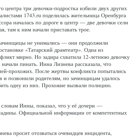
о центра три девочки-подростка избили двух других
листами 1743.ru поделилась жительница Оренбурга
ссора началась по дороге в центр — две девочки сели
ая, там к ним начали приставать трое.
 зачинщицы не унимались — они продолжили
 остановке «Татарский драмтеатр». Одна из
фликт мирно. Но задира схватила 12-летнюю девочку
ее начали пинать. Инна Лизнева рассказала, что
ней-прохожих. После жертвы конфликта попытались
ов и позвонили родителям, но зачинщицам удалось
бить одну из них. Прохожие вызвали полицию.
 словам Инны, показал, что у её дочери —
садины. Официальной информации от компетентных
ева просит отозваться очевидцев инцидента,