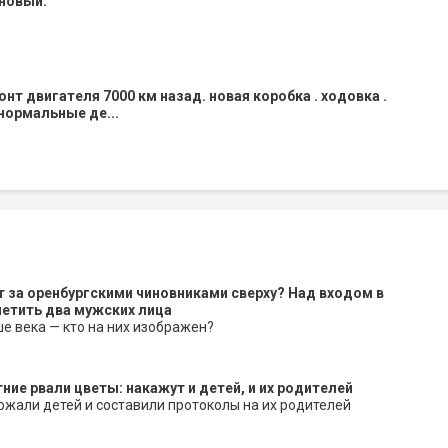
 новый.
нт двигателя 7000 км назад. новая коробка . ходовка .
 нормальные де...
 за оренбургскими чиновниками сверху? Над входом в
етить два мужских лица
 века — кто на них изображен?
ие рвали цветы: накажут и детей, и их родителей
жали детей и составили протоколы на их родителей