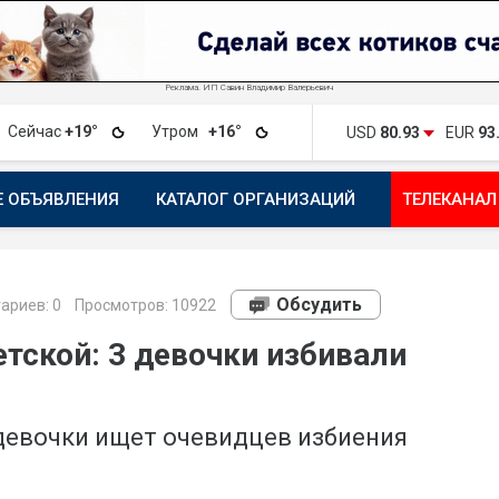
Реклама. ИП Савин Владимир Валерьевич
Сейчас
+19°
Утром
+16°
USD
80.93
EUR
93
Е ОБЪЯВЛЕНИЯ
КАТАЛОГ ОРГАНИЗАЦИЙ
ТЕЛЕКАНАЛ
ПОЖАЛОВАТЬСЯ
МАНИФЕСТ 1743.RU
КАРТА
ПОЧ
Обсудить
ариев:
0
Просмотров: 10922
тской: 3 девочки избивали
евочки ищет очевидцев избиения