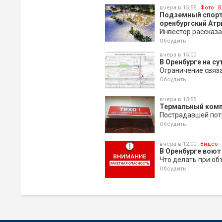
вчера в 15:55
Фото
В
Подземный спортз
оренбургский Атр
Инвестор рассказа
Обсудить
вчера в 15:00
В Оренбурге на с
Ограничение связ
Обсудить
вчера в 13:55
Термальный компл
Пострадавшей пот
Обсудить
вчера в 12:00
Видео
В Оренбурге воют
Что делать при о
Обсудить