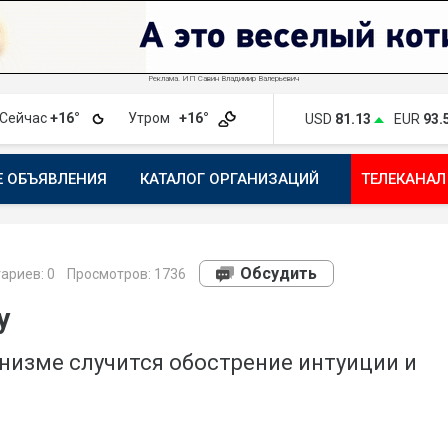
Реклама. ИП Савин Владимир Валерьевич
Сейчас
+16°
Утром
+16°
USD
81.13
EUR
93.
Е ОБЪЯВЛЕНИЯ
КАТАЛОГ ОРГАНИЗАЦИЙ
ТЕЛЕКАНАЛ
ПОЖАЛОВАТЬСЯ
МАНИФЕСТ 1743.RU
КАРТА
ПОЧ
Обсудить
ариев:
0
Просмотров: 1736
у
низме случится обострение интуиции и