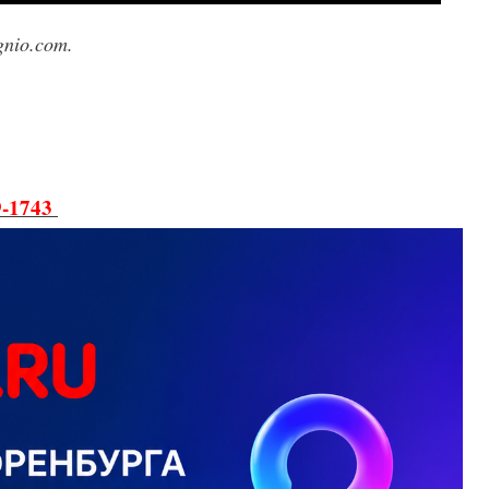
nio.com.
9-1743