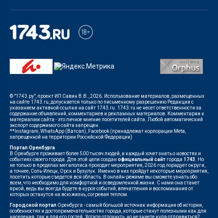
© "1743.ру", проект ИП Савин В.В., 2026. Использование материалов, размещенных
на сайте 1743.ru, допускается только по письменному разрешению Редакции с
указанием активной ссылки на сайт 1743.ru. 1743.ru не несет ответственности за
содержание объявлений, комментариев и рекламных материалов. Комментарии к
материалам сайта - это личное мнение посетителей сайта. Любой автоматический
экспорт содержимого сайта запрещен.
**Instagram, WhatsApp (Ватсап), Facebook (принадлежат корпорации Meta,
запрещенной на территории Российской Федерации)
Портал Оренбурга
В Оренбурге проживает более 500 тысяч людей, и каждый хочет знать о новостях и
событиях своего города. Для этой цели создан
официальный сайт
города
1743
. Но
не только в пределах мегаполиса проходят мероприятия, 2026 год порадует округи,
а точнее, Соль-Илецк, Орск и Бузулук. Именно в них пройдут некоторые мероприятия,
посетить которые съедется вся область. В онлайн-режиме вы сможете узнать обо
всем, что необходимо для комфортной и осведомленной жизни. С нами она станет
яркой, ведь вы всегда будете в курсе событий, впечатления и воспоминания от
которых останутся на всю жизнь, согревая теплом.
Городской портал
Оренбурга - самый большой источник информации об истории,
особенностях и достопримечательностях города, которые станут полезными как для
населения, так и для его гостей. Хотите отдохнуть, но не знаете куда отправиться?