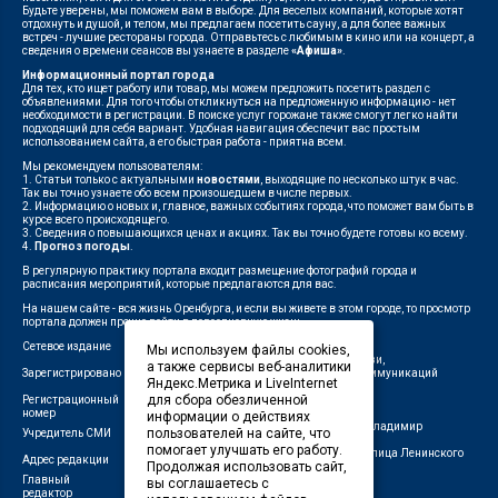
Будьте уверены, мы поможем вам в выборе. Для веселых компаний, которые хотят
отдохнуть и душой, и телом, мы предлагаем посетить сауну, а для более важных
встреч - лучшие рестораны города. Отправьтесь с любимым в кино или на концерт, а
сведения о времени сеансов вы узнаете в разделе
«Афиша»
.
Информационный портал города
Для тех, кто ищет работу или товар, мы можем предложить посетить раздел с
объявлениями. Для того чтобы откликнуться на предложенную информацию - нет
необходимости в регистрации. В поиске услуг горожане также смогут легко найти
подходящий для себя вариант. Удобная навигация обеспечит вас простым
использованием сайта, а его быстрая работа - приятна всем.
Мы рекомендуем пользователям:
1. Статьи только с актуальными
новостями
, выходящие по несколько штук в час.
Так вы точно узнаете обо всем произошедшем в числе первых.
2. Информацию о новых и, главное, важных событиях города, что поможет вам быть в
курсе всего происходящего.
3. Сведения о повышающихся ценах и акциях. Так вы точно будете готовы ко всему.
4.
Прогноз погоды
.
В регулярную практику портала входит размещение фотографий города и
расписания мероприятий, которые предлагаются для вас.
На нашем сайте - вся жизнь Оренбурга, и если вы живете в этом городе, то просмотр
портала должен прочно войти в повседневную жизнь.
Сетевое издание
"1743"
Мы используем файлы cookies,
Федеральной службой по надзору в сфере связи,
а также сервисы веб-аналитики
Зарегистрировано
информационных технологий и массовых коммуникаций
Яндекс.Метрика и LiveInternet
(Роскомнадзор)
для сбора обезличенной
Регистрационный
ЭЛ № ФС 77-75960 от 19.06.2019 г.
номер
информации о действиях
Индивидуальный предприниматель Савин Владимир
пользователей на сайте, что
Учредитель СМИ
Валерьевич
помогает улучшать его работу.
462411, Оренбургская область, город Орск, улица Ленинского
Адрес редакции
Продолжая использовать сайт,
Комсомола, д. 4-Б
Главный
вы соглашаетесь с
Лещенко П.А.
редактор