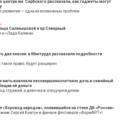
о центра им. Сербского рассказала, как гаджеты могут
у
о развития — одна из возможных проблем
о
ольце Салмышской и пр.Северный
n и «Лада Калина»
ть две пенсии: в Минтруде рассказали подробности
 такое право, будет расширен
 и мать вовлекли несовершеннолетнюю дочь в семейный
бещав ей деньги
од стражей, а девочка в спецучреждении
л «Хоровод народов», появившийся на стене ДК «Россия»
ожник Сергей Ковтун в финале фестиваля «ФормАРТ»!