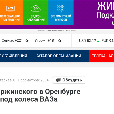
Реклама. ИП Савин Владимир Валерьевич
Сейчас
+22°
Утром
+18°
USD
82.17
EUR
94
Е ОБЪЯВЛЕНИЯ
КАТАЛОГ ОРГАНИЗАЦИЙ
ТЕЛЕКАНАЛ
ПОЖАЛОВАТЬСЯ
МАНИФЕСТ 1743.RU
КАРТА
ПОЧ
Обсудить
ариев:
0
Просмотров: 2004
ержинского в Оренбурге
 под колеса ВАЗа