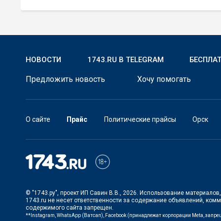
НОВОСТИ
1743.RU В TELEGRAM
БЕСПЛА
Предложить новость
Хочу помогать
О сайте
Прайс
Политические прайсы
Орск
© "1743.ру", проект ИП Савин В.В., 2026. Использование материало
1743.ru не несет ответственности за содержание объявлений, ком
содержимого сайта запрещен.
**Instagram, WhatsApp (Ватсап), Facebook (принадлежат корпорации Meta, запр