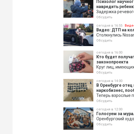
Психолог научног
навредить ребенк
Задержка речевог
Обсудить
сегодня в 16:55
Виде
Видео: ДТП на к
Столкнулись Nissa
Обсудить
сегодня в 16:00
Кто будет получа
законопроекта
Круг лиц, имеющих
Обсудить
сегодня в 14:00
В Оренбурге отец
наркобизнес, поо
Теперь взрослые п
Обсудить
сегодня в 12:00
Голосуем за мура
Оренбургский худ
Обсудить