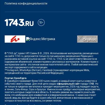
Политика конфиденциальности
© "1743.ру", проект ИП Савин В.В., 2026. Использование материалов, размещенных
на сайте 1743.ru, допускается только по письменному разрешению Редакции с
указанием активной ссылки на сайт 1743.ru. 1743.ru не несет ответственности за
содержание объявлений, комментариев и рекламных материалов. Комментарии к
материалам сайта - это личное мнение посетителей сайта. Любой автоматический
экспорт содержимого сайта запрещен.
**Instagram, WhatsApp (Ватсап), Facebook (принадлежат корпорации Meta,
запрещенной на территории Российской Федерации)
Портал Оренбурга
В Оренбурге проживает более 500 тысяч людей, и каждый хочет знать о новостях и
событиях своего города. Для этой цели создан
официальный сайт
города
1743
. Но
не только в пределах мегаполиса проходят мероприятия, 2026 год порадует округи,
а точнее, Соль-Илецк, Орск и Бузулук. Именно в них пройдут некоторые мероприятия,
посетить которые съедется вся область. В онлайн-режиме вы сможете узнать обо
всем, что необходимо для комфортной и осведомленной жизни. С нами она станет
яркой, ведь вы всегда будете в курсе событий, впечатления и воспоминания от
которых останутся на всю жизнь, согревая теплом.