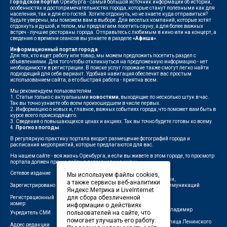
Городской портал
Оренбурга - самый большой источник информации об истории,
особенностях и достопримечательностях города, которые станут полезными как для
населения, так и для его гостей. Хотите отдохнуть, но не знаете куда отправиться?
Будьте уверены, мы поможем вам в выборе. Для веселых компаний, которые хотят
отдохнуть и душой, и телом, мы предлагаем посетить сауну, а для более важных
встреч - лучшие рестораны города. Отправьтесь с любимым в кино или на концерт, а
сведения о времени сеансов вы узнаете в разделе
«Афиша»
.
Информационный портал города
Для тех, кто ищет работу или товар, мы можем предложить посетить раздел с
объявлениями. Для того чтобы откликнуться на предложенную информацию - нет
необходимости в регистрации. В поиске услуг горожане также смогут легко найти
подходящий для себя вариант. Удобная навигация обеспечит вас простым
использованием сайта, а его быстрая работа - приятна всем.
Мы рекомендуем пользователям:
1. Статьи только с актуальными
новостями
, выходящие по несколько штук в час.
Так вы точно узнаете обо всем произошедшем в числе первых.
2. Информацию о новых и, главное, важных событиях города, что поможет вам быть в
курсе всего происходящего.
3. Сведения о повышающихся ценах и акциях. Так вы точно будете готовы ко всему.
4.
Прогноз погоды
.
В регулярную практику портала входит размещение фотографий города и
расписания мероприятий, которые предлагаются для вас.
На нашем сайте - вся жизнь Оренбурга, и если вы живете в этом городе, то просмотр
портала должен прочно войти в повседневную жизнь.
Сетевое издание
"1743"
Мы используем файлы cookies,
Федеральной службой по надзору в сфере связи,
а также сервисы веб-аналитики
Зарегистрировано
информационных технологий и массовых коммуникаций
Яндекс.Метрика и LiveInternet
(Роскомнадзор)
для сбора обезличенной
Регистрационный
ЭЛ № ФС 77-75960 от 19.06.2019 г.
номер
информации о действиях
Индивидуальный предприниматель Савин Владимир
пользователей на сайте, что
Учредитель СМИ
Валерьевич
помогает улучшать его работу.
462411, Оренбургская область, город Орск, улица Ленинского
Адрес редакции