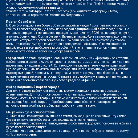
содержание объявлений, комментариев и рекламных материалов. Комментарии к
материалам сайта - это личное мнение посетителей сайта. Любой автоматический
экспорт содержимого сайта запрещен.
**Instagram, WhatsApp (Ватсап), Facebook (принадлежат корпорации Meta,
запрещенной на территории Российской Федерации)
Портал Оренбурга
В Оренбурге проживает более 500 тысяч людей, и каждый хочет знать о новостях и
событиях своего города. Для этой цели создан
официальный сайт
города
1743
. Но
не только в пределах мегаполиса проходят мероприятия, 2026 год порадует округи,
а точнее, Соль-Илецк, Орск и Бузулук. Именно в них пройдут некоторые мероприятия,
посетить которые съедется вся область. В онлайн-режиме вы сможете узнать обо
всем, что необходимо для комфортной и осведомленной жизни. С нами она станет
яркой, ведь вы всегда будете в курсе событий, впечатления и воспоминания от
которых останутся на всю жизнь, согревая теплом.
Городской портал
Оренбурга - самый большой источник информации об истории,
особенностях и достопримечательностях города, которые станут полезными как для
населения, так и для его гостей. Хотите отдохнуть, но не знаете куда отправиться?
Будьте уверены, мы поможем вам в выборе. Для веселых компаний, которые хотят
отдохнуть и душой, и телом, мы предлагаем посетить сауну, а для более важных
встреч - лучшие рестораны города. Отправьтесь с любимым в кино или на концерт, а
сведения о времени сеансов вы узнаете в разделе
«Афиша»
.
Информационный портал города
Для тех, кто ищет работу или товар, мы можем предложить посетить раздел с
объявлениями. Для того чтобы откликнуться на предложенную информацию - нет
необходимости в регистрации. В поиске услуг горожане также смогут легко найти
подходящий для себя вариант. Удобная навигация обеспечит вас простым
использованием сайта, а его быстрая работа - приятна всем.
Мы рекомендуем пользователям:
1. Статьи только с актуальными
новостями
, выходящие по несколько штук в час.
Так вы точно узнаете обо всем произошедшем в числе первых.
2. Информацию о новых и, главное, важных событиях города, что поможет вам быть в
курсе всего происходящего.
3. Сведения о повышающихся ценах и акциях. Так вы точно будете готовы ко всему.
4.
Прогноз погоды
.