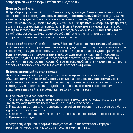
запрещенной на территории Российской Федерации)
Портал Оренбурга
В Оренбурге проживает более 500 тысяч людей, и каждый хочет знать о новостях и
событиях своего города. Для этой цели создан
официальный сайт
города
1743
. Но
не только в пределах мегаполиса проходят мероприятия, 2026 год порадует округи,
а точнее, Соль-Илецк, Орск и Бузулук. Именно в них пройдут некоторые мероприятия,
посетить которые съедется вся область. В онлайн-режиме вы сможете узнать обо
всем, что необходимо для комфортной и осведомленной жизни. С нами она станет
яркой, ведь вы всегда будете в курсе событий, впечатления и воспоминания от
которых останутся на всю жизнь, согревая теплом.
Городской портал
Оренбурга - самый большой источник информации об истории,
особенностях и достопримечательностях города, которые станут полезными как для
населения, так и для его гостей. Хотите отдохнуть, но не знаете куда отправиться?
Будьте уверены, мы поможем вам в выборе. Для веселых компаний, которые хотят
отдохнуть и душой, и телом, мы предлагаем посетить сауну, а для более важных
встреч - лучшие рестораны города. Отправьтесь с любимым в кино или на концерт, а
сведения о времени сеансов вы узнаете в разделе
«Афиша»
.
Информационный портал города
Для тех, кто ищет работу или товар, мы можем предложить посетить раздел с
объявлениями. Для того чтобы откликнуться на предложенную информацию - нет
необходимости в регистрации. В поиске услуг горожане также смогут легко найти
подходящий для себя вариант. Удобная навигация обеспечит вас простым
использованием сайта, а его быстрая работа - приятна всем.
Мы рекомендуем пользователям:
1. Статьи только с актуальными
новостями
, выходящие по несколько штук в час.
Так вы точно узнаете обо всем произошедшем в числе первых.
2. Информацию о новых и, главное, важных событиях города, что поможет вам быть в
курсе всего происходящего.
3. Сведения о повышающихся ценах и акциях. Так вы точно будете готовы ко всему.
4.
Прогноз погоды
.
В регулярную практику портала входит размещение фотографий города и
расписания мероприятий, которые предлагаются для вас.