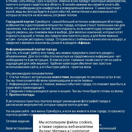
а точнее, Соль-Илецк, Орск и Бузулук. Именно в них пройдут некоторые мероприятия,
посетить которые съедется вся область. В онлайн-режиме вы сможете узнать обо
всем, что необходимо для комфортной и осведомленной жизни. С нами она станет
яркой, ведь вы всегда будете в курсе событий, впечатления и воспоминания от
которых останутся на всю жизнь, согревая теплом.
Городской портал
Оренбурга - самый большой источник информации об истории,
особенностях и достопримечательностях города, которые станут полезными как для
населения, так и для его гостей. Хотите отдохнуть, но не знаете куда отправиться?
Будьте уверены, мы поможем вам в выборе. Для веселых компаний, которые хотят
отдохнуть и душой, и телом, мы предлагаем посетить сауну, а для более важных
встреч - лучшие рестораны города. Отправьтесь с любимым в кино или на концерт, а
сведения о времени сеансов вы узнаете в разделе
«Афиша»
.
Информационный портал города
Для тех, кто ищет работу или товар, мы можем предложить посетить раздел с
объявлениями. Для того чтобы откликнуться на предложенную информацию - нет
необходимости в регистрации. В поиске услуг горожане также смогут легко найти
подходящий для себя вариант. Удобная навигация обеспечит вас простым
использованием сайта, а его быстрая работа - приятна всем.
Мы рекомендуем пользователям:
1. Статьи только с актуальными
новостями
, выходящие по несколько штук в час.
Так вы точно узнаете обо всем произошедшем в числе первых.
2. Информацию о новых и, главное, важных событиях города, что поможет вам быть в
курсе всего происходящего.
3. Сведения о повышающихся ценах и акциях. Так вы точно будете готовы ко всему.
4.
Прогноз погоды
.
В регулярную практику портала входит размещение фотографий города и
расписания мероприятий, которые предлагаются для вас.
На нашем сайте - вся жизнь Оренбурга, и если вы живете в этом городе, то просмотр
портала должен прочно войти в повседневную жизнь.
Сетевое издание
"1743"
Мы используем файлы cookies,
Федеральной службой по надзору в сфере связи,
а также сервисы веб-аналитики
Зарегистрировано
информационных технологий и массовых коммуникаций
Яндекс.Метрика и LiveInternet
(Роскомнадзор)