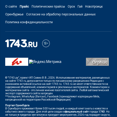
О сайте
Прайс
Политические прайсы
Орск
Гай
Новотроицк
Оренбуржье
Согласие на обработку персональных данных
Политика конфиденциальности
© "1743.ру", проект ИП Савин В.В., 2026. Использование материалов, размещенных
на сайте 1743.ru, допускается только по письменному разрешению Редакции с
указанием активной ссылки на сайт 1743.ru. 1743.ru не несет ответственности за
содержание объявлений, комментариев и рекламных материалов. Комментарии к
материалам сайта - это личное мнение посетителей сайта. Любой автоматический
экспорт содержимого сайта запрещен.
**Instagram, WhatsApp (Ватсап), Facebook (принадлежат корпорации Meta,
запрещенной на территории Российской Федерации)
Портал Оренбурга
В Оренбурге проживает более 500 тысяч людей, и каждый хочет знать о новостях и
событиях своего города. Для этой цели создан
официальный сайт
города
1743
. Но
не только в пределах мегаполиса проходят мероприятия, 2026 год порадует округи,