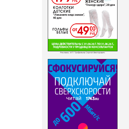
Реклама. ИП Трефильев Сергей Викторович