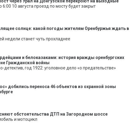
ост через Урал на Донгузской перекроют на выходные
до 6:00 10 августа проезд по мосту будет закрыт
алящее солнце: какой погоды жителям Оренбуржья ждать в
ей недели станет чуть прохладнее
рдейцами и белоказаками: история вражды оренбургских
оне Гражданской войны
о-детектив, год 1922: уголовное дело «о предательстве»
юс» добились переноса 46 объектов из охранной зоны
нбурге
сняют обстоятельства ДТП на Загородном шоссе
мобиль и мотоцикл