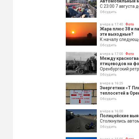
Автомобильный м
С 23:00 7 августа 
Обсудить
вчера в 17:40
Фото
Жара плюс 38 и п
эти выходные?
К началу следующ
Обсудить
вчера в 17:00
Фото
Между красногва
птицеводов на ф
Оренбургский ретр
Обсудить
вчера в 16:25
Энергетики «Т Пл
теплосетей в Оре
Обсудить
вчера в 16:00
Полицейские выя
Столкнулись авто
Обсудить