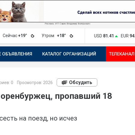
Реклама. ИП Савин Владимир Валерьевич
Сейчас
+19°
Утром
+18°
USD
81.41
EUR
94
Е ОБЪЯВЛЕНИЯ
КАТАЛОГ ОРГАНИЗАЦИЙ
ТЕЛЕКАНАЛ
ПОЖАЛОВАТЬСЯ
МАНИФЕСТ 1743.RU
КАРТА
ПОЧ
Обсудить
риев:
0
Просмотров: 2026
 оренбуржец, пропавший 18
есть на поезд, но исчез