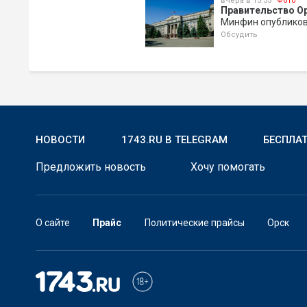
вчера в 15:55
Фото
Правительство Ор
Минфин опубликов
Обсудить
НОВОСТИ
1743.RU В TELEGRAM
БЕСПЛА
Предложить новость
Хочу помогать
О сайте
Прайс
Политические прайсы
Орск