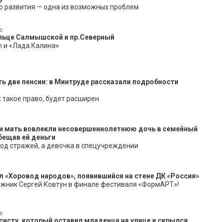
о развития — одна из возможных проблем
о
ольце Салмышской и пр.Северный
n и «Лада Калина»
ть две пенсии: в Минтруде рассказали подробности
 такое право, будет расширен
 и мать вовлекли несовершеннолетнюю дочь в семейный
бещав ей деньги
од стражей, а девочка в спецучреждении
л «Хоровод народов», появившийся на стене ДК «Россия»
ожник Сергей Ковтун в финале фестиваля «ФормАРТ»!
о
систу, который оставил младенца на улице и скрылся,