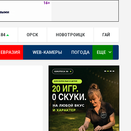
.84
ОРСК
НОВОТРОИЦК
ГАЙ
expand_more
 ЕВРАЗИЯ
WEB-КАМЕРЫ
ПОГОДА
ЕЩЕ
ТА
ОРЕНБУРГ - ГЕРОИ РЯДОМ С НАМИ