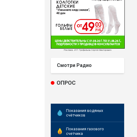
Реклама. ИП Трефильев Сергей Викторович
Смотри Радио
ОПРОС
Показания водяных
счётчиков
Показания газового
счетчика