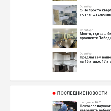
Оренбург
✨ Не просто квар
уютная двухкомнат
Оренбург
Место, где ваш би
проспекте Победы
Оренбург
Предлагаем ваше
на 16 этаже, 17 э
ПОСЛЕДНИЕ НОВОСТИ
сегодня в 18:00
Психолог научног
навредить ребенк