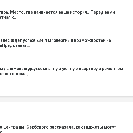
тира. Место, где начинается ваша история...Перед вами —
ная к...
знес ждёт успех! 234,4 м² энергии и возможностей на
Представьт...
му вниманию двухкомнатную уютную квартиру с ремонтом
тажного дома,...
о центра им. Сербского рассказала, как гаджеты могут
у