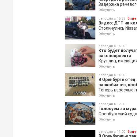
Задержка речевог
Обсудить
сегодня в 16:55
Виде
Видео: ДТП на к
Столкнулись Nissa
Обсудить
сегодня в 16:00
Кто будет получа
законопроекта
Круг лиц, имеющих
Обсудить
сегодня в 14:00
В Оренбурге отец
наркобизнес, поо
Теперь взрослые п
Обсудить
сегодня в 12:00
Голосуем за мура
Оренбургский худ
Обсудить
сегодня в 11:00
Виде
В Оренбуржье так