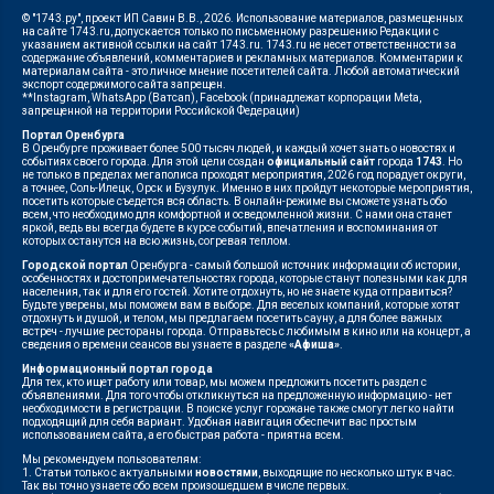
© "1743.ру", проект ИП Савин В.В., 2026. Использование материалов, размещенных
на сайте 1743.ru, допускается только по письменному разрешению Редакции с
указанием активной ссылки на сайт 1743.ru. 1743.ru не несет ответственности за
содержание объявлений, комментариев и рекламных материалов. Комментарии к
материалам сайта - это личное мнение посетителей сайта. Любой автоматический
экспорт содержимого сайта запрещен.
**Instagram, WhatsApp (Ватсап), Facebook (принадлежат корпорации Meta,
запрещенной на территории Российской Федерации)
Портал Оренбурга
В Оренбурге проживает более 500 тысяч людей, и каждый хочет знать о новостях и
событиях своего города. Для этой цели создан
официальный сайт
города
1743
. Но
не только в пределах мегаполиса проходят мероприятия, 2026 год порадует округи,
а точнее, Соль-Илецк, Орск и Бузулук. Именно в них пройдут некоторые мероприятия,
посетить которые съедется вся область. В онлайн-режиме вы сможете узнать обо
всем, что необходимо для комфортной и осведомленной жизни. С нами она станет
яркой, ведь вы всегда будете в курсе событий, впечатления и воспоминания от
которых останутся на всю жизнь, согревая теплом.
Городской портал
Оренбурга - самый большой источник информации об истории,
особенностях и достопримечательностях города, которые станут полезными как для
населения, так и для его гостей. Хотите отдохнуть, но не знаете куда отправиться?
Будьте уверены, мы поможем вам в выборе. Для веселых компаний, которые хотят
отдохнуть и душой, и телом, мы предлагаем посетить сауну, а для более важных
встреч - лучшие рестораны города. Отправьтесь с любимым в кино или на концерт, а
сведения о времени сеансов вы узнаете в разделе
«Афиша»
.
Информационный портал города
Для тех, кто ищет работу или товар, мы можем предложить посетить раздел с
объявлениями. Для того чтобы откликнуться на предложенную информацию - нет
необходимости в регистрации. В поиске услуг горожане также смогут легко найти
подходящий для себя вариант. Удобная навигация обеспечит вас простым
использованием сайта, а его быстрая работа - приятна всем.
Мы рекомендуем пользователям:
1. Статьи только с актуальными
новостями
, выходящие по несколько штук в час.
Так вы точно узнаете обо всем произошедшем в числе первых.