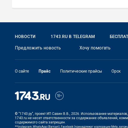
НОВОСТИ
1743.RU В TELEGRAM
БЕСПЛА
Предложить новость
Хочу помогать
О сайте
Прайс
Политические прайсы
Орск
© "1743.ру", проект ИП Савин В.В., 2026. Использование материало
1743.ru не несет ответственности за содержание объявлений, ком
содержимого сайта запрещен.
**Instagram, WhatsApp (Ватсап), Facebook (принадлежат корпорации Meta, запр