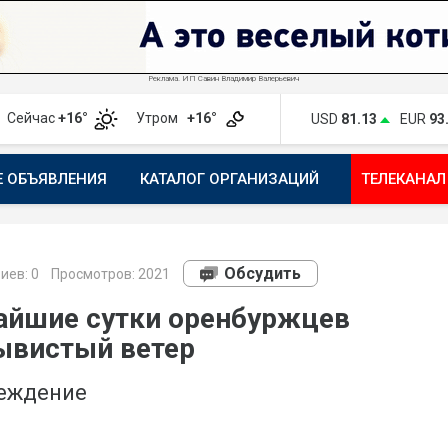
Реклама. ИП Савин Владимир Валерьевич
Сейчас
+16°
Утром
+16°
USD
81.13
EUR
93
Е ОБЪЯВЛЕНИЯ
КАТАЛОГ ОРГАНИЗАЦИЙ
ТЕЛЕКАНАЛ
ПОЖАЛОВАТЬСЯ
МАНИФЕСТ 1743.RU
КАРТА
ПОЧ
Обсудить
иев:
0
Просмотров: 2021
жайшие сутки оренбуржцев
ывистый ветер
реждение