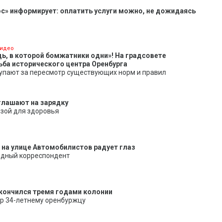
с» информирует: оплатить услуги можно, не дожидаясь
идео
ь, в которой бомжатники одни»! На градсовете
ба исторического центра Оренбурга
упают за пересмотр существующих норм и правил
глашают на зарядку
ьзой для здоровья
на улице Автомобилистов радует глаз
одный корреспондент
кончился тремя годами колонии
ор 34-летнему оренбуржцу