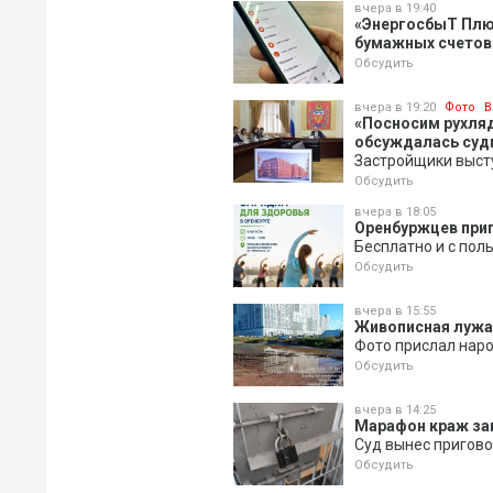
вчера в 19:40
«ЭнергосбыТ Плю
бумажных счетов
Обсудить
вчера в 19:20
Фото
В
«Посносим рухляд
обсуждалась судь
Застройщики выст
Обсудить
вчера в 18:05
Оренбуржцев при
Бесплатно и с пол
Обсудить
вчера в 15:55
Живописная лужа 
Фото прислал нар
Обсудить
вчера в 14:25
Марафон краж за
Суд вынес пригов
Обсудить