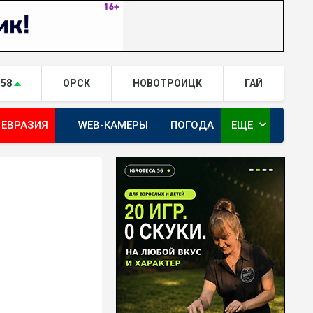
.58
ОРСК
НОВОТРОИЦК
ГАЙ
expand_more
 ЕВРАЗИЯ
WEB-КАМЕРЫ
ПОГОДА
ЕЩЕ
ТА
ОРЕНБУРГ - ГЕРОИ РЯДОМ С НАМИ