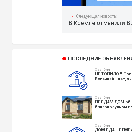
→
Следующая новость:
В Кремле отменили В
ПОСЛЕДНИЕ ОБЪЯВЛЕН
Оренбург
НЕ ТОПИЛО !!!Про
Весенний - лес, чи
Оренбург
ПPOДAM ДOМ oбща
блaгополучнoм посe
Оренбург
ДОМ СДАН!СЕМЕЙ