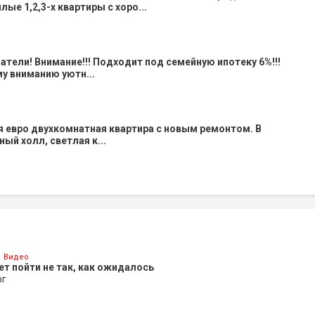
ые 1,2,3-х квартиры с хоро...
тели! Внимание!!! Подходит под семейную ипотеку 6%!!!
у вниманию уютн...
 евро двухкомнатная квартира с новым ремонтом. В
ый холл, светлая к...
Видео
ет пойти не так, как ожидалось
рг