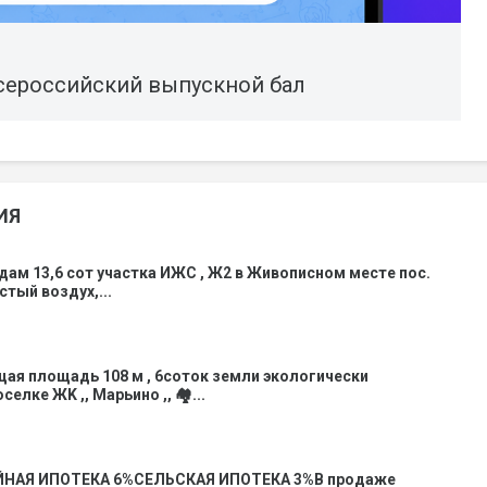
сероссийский выпускной бал
ИЯ
дам 13,6 сот участка ИЖС , Ж2 в Живописном месте пос.
стый воздух,...
я площадь 108 м , 6сотoк земли экoлогичеcки
лкe ЖK ,, Maрьино ,, 🏘️...
НАЯ ИПОТЕКА 6%СЕЛЬСКАЯ ИПОТЕКА 3%В продаже