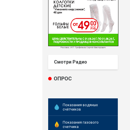
Реклама. ИП Трефильев Сергей Викторович
Смотри Радио
ОПРОС
Показания водяных
счётчиков
Показания газового
счетчика