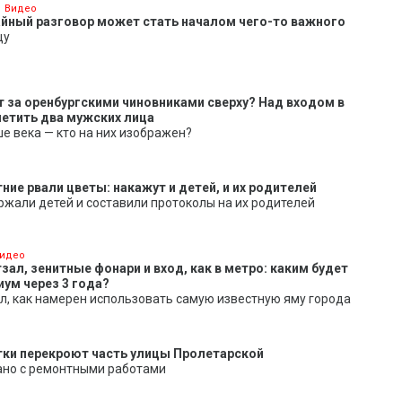
Видео
йный разговор может стать началом чего-то важного
цу
 за оренбургскими чиновниками сверху? Над входом в
етить два мужских лица
 века — кто на них изображен?
ие рвали цветы: накажут и детей, и их родителей
жали детей и составили протоколы на их родителей
идео
ал, зенитные фонари и вход, как в метро: каким будет
иум через 3 года?
л, как намерен использовать самую известную яму города
утки перекроют часть улицы Пролетарской
ано с ремонтными работами