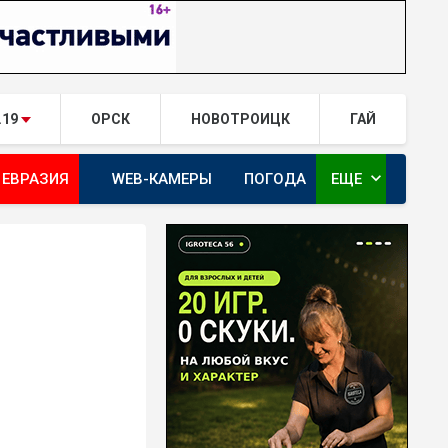
.19
ОРСК
НОВОТРОИЦК
ГАЙ
expand_more
 ЕВРАЗИЯ
WEB-КАМЕРЫ
ПОГОДА
ЕЩЕ
ТА
ОРЕНБУРГ - ГЕРОИ РЯДОМ С НАМИ