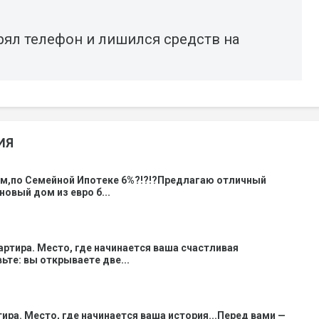
рял телефон и лишился средств на
ИЯ
ом,по Семейной Ипотеке 6%?!?!?Предлагаю отличный
новый дом из евро б...
вартира. Место, где начинается ваша счастливая
ьте: вы открываете две...
тира. Место, где начинается ваша история...Перед вами —