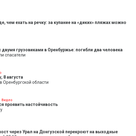
е, чем ехать на речку: за купание на «диких» пляжах можно
 двумя грузовиками в Оренбуржье: погибли два человека
ли спасатели
о
, 8 августа
в Оренбургской области
Видео
ся проявить настойчивость
ту
ост через Урал на Донгузской перекроют на выходные