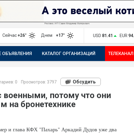
Реклама. ИП Савин Владимир Валерьевич
Сейчас
+26°
Днем
+17°
USD
81.41
EUR
94
Е ОБЪЯВЛЕНИЯ
КАТАЛОГ ОРГАНИЗАЦИЙ
ТЕЛЕКАНАЛ
ПОЖАЛОВАТЬСЯ
МАНИФЕСТ 1743.RU
КАРТА
ПОЧ
Обсудить
ариев:
0
Просмотров: 3797
с военными, потому что они
ям на бронетехнике
мер и глава КФХ "Пахарь" Аркадий Дудов уже два