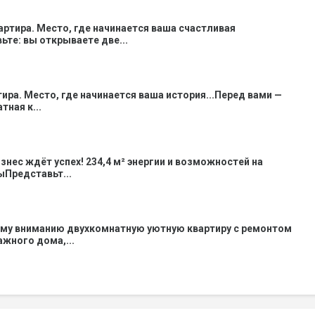
вартира. Место, где начинается ваша счастливая
ьте: вы открываете две...
тира. Место, где начинается ваша история...Перед вами —
ная к...
знес ждёт успех! 234,4 м² энергии и возможностей на
Представьт...
му вниманию двухкомнатную уютную квартиру с ремонтом
тажного дома,...