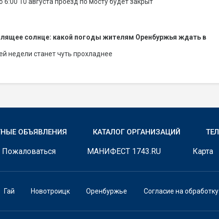
до 6:00 10 августа проезд по мосту будет закрыт
алящее солнце: какой погоды жителям Оренбуржья ждать в
ей недели станет чуть прохладнее
ТНЫЕ ОБЪЯВЛЕНИЯ
КАТАЛОГ ОРГАНИЗАЦИЙ
ТЕ
Пожаловаться
МАНИФЕСТ 1743.RU
Карта
Гай
Новотроицк
Оренбуржье
Согласие на обработк