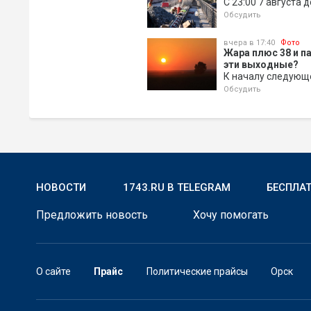
С 23:00 7 августа 
Обсудить
вчера в 17:40
Фото
Жара плюс 38 и п
эти выходные?
К началу следующ
Обсудить
НОВОСТИ
1743.RU В TELEGRAM
БЕСПЛА
Предложить новость
Хочу помогать
О сайте
Прайс
Политические прайсы
Орск