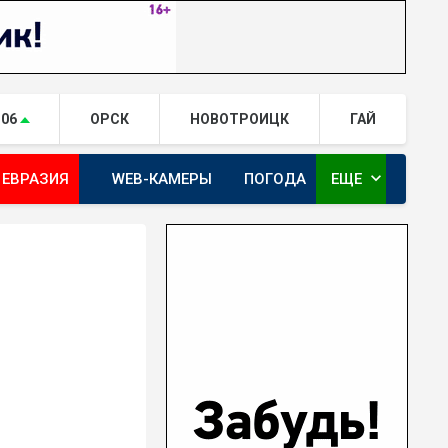
.06
ОРСК
НОВОТРОИЦК
ГАЙ
expand_more
 ЕВРАЗИЯ
WEB-КАМЕРЫ
ПОГОДА
ЕЩЕ
ТА
ОРЕНБУРГ - ГЕРОИ РЯДОМ С НАМИ