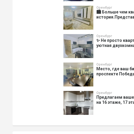
Оренбург
🏙️ Больше чем к
история.Представ
Оренбург
✨ Не просто квар
уютная двухкомнат
Оренбург
Место, где ваш би
проспекте Победы
Оренбург
Предлагаем ваше
на 16 этаже, 17 э