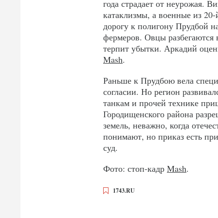
года страдает от неурожая. В
катаклизмы, а военные из 20-
дорогу к полигону Прудбой н
фермеров. Овцы разбегаются 
терпит убытки. Аркадий оцени
Mash
.
Раньше к Прудбою вела специ
согласии. Но регион развивал
танкам и прочей технике при
Городищенского района разре
земель, неважно, когда отече
понимают, но приказ есть при
суд.
Фото: стоп-кадр
Mash
.
1743.RU