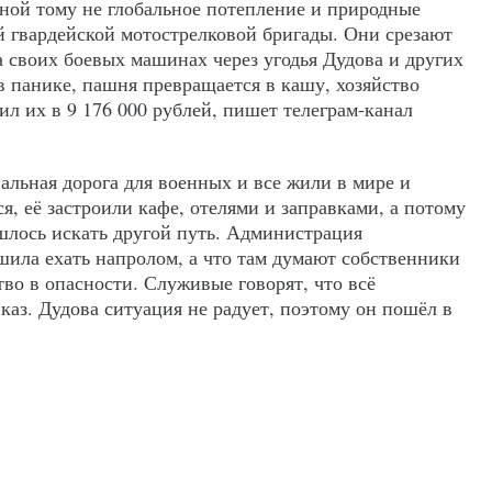
иной тому не глобальное потепление и природные
й гвардейской мотострелковой бригады. Они срезают
а своих боевых машинах через угодья Дудова и других
в панике, пашня превращается в кашу, хозяйство
л их в 9 176 000 рублей, пишет телеграм-канал
альная дорога для военных и все жили в мире и
ся, её застроили кафе, отелями и заправками, а потому
шлось искать другой путь. Администрация
шила ехать напролом, а что там думают собственники
ство в опасности. Служивые говорят, что всё
каз. Дудова ситуация не радует, поэтому он пошёл в