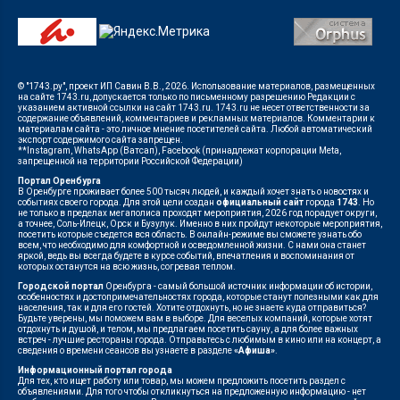
© "1743.ру", проект ИП Савин В.В., 2026. Использование материалов, размещенных
на сайте 1743.ru, допускается только по письменному разрешению Редакции с
указанием активной ссылки на сайт 1743.ru. 1743.ru не несет ответственности за
содержание объявлений, комментариев и рекламных материалов. Комментарии к
материалам сайта - это личное мнение посетителей сайта. Любой автоматический
экспорт содержимого сайта запрещен.
**Instagram, WhatsApp (Ватсап), Facebook (принадлежат корпорации Meta,
запрещенной на территории Российской Федерации)
Портал Оренбурга
В Оренбурге проживает более 500 тысяч людей, и каждый хочет знать о новостях и
событиях своего города. Для этой цели создан
официальный сайт
города
1743
. Но
не только в пределах мегаполиса проходят мероприятия, 2026 год порадует округи,
а точнее, Соль-Илецк, Орск и Бузулук. Именно в них пройдут некоторые мероприятия,
посетить которые съедется вся область. В онлайн-режиме вы сможете узнать обо
всем, что необходимо для комфортной и осведомленной жизни. С нами она станет
яркой, ведь вы всегда будете в курсе событий, впечатления и воспоминания от
которых останутся на всю жизнь, согревая теплом.
Городской портал
Оренбурга - самый большой источник информации об истории,
особенностях и достопримечательностях города, которые станут полезными как для
населения, так и для его гостей. Хотите отдохнуть, но не знаете куда отправиться?
Будьте уверены, мы поможем вам в выборе. Для веселых компаний, которые хотят
отдохнуть и душой, и телом, мы предлагаем посетить сауну, а для более важных
встреч - лучшие рестораны города. Отправьтесь с любимым в кино или на концерт, а
сведения о времени сеансов вы узнаете в разделе
«Афиша»
.
Информационный портал города
Для тех, кто ищет работу или товар, мы можем предложить посетить раздел с
объявлениями. Для того чтобы откликнуться на предложенную информацию - нет