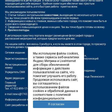
необходимости в регистрации. В поиске услуг горожане также смогут легко найти
подходящий для себя вариант. Удобная навигация обеспечит вас простым
использованием сайта, а его быстрая работа - приятна всем.
Мы рекомендуем пользователям:
1. Статьи только с актуальными
новостями
, выходящие по несколько штук в час.
Так вы точно узнаете обо всем произошедшем в числе первых.
2. Информацию о новых и, главное, важных событиях города, что поможет вам быть в
курсе всего происходящего.
3. Сведения о повышающихся ценах и акциях. Так вы точно будете готовы ко всему.
4.
Прогноз погоды
.
В регулярную практику портала входит размещение фотографий города и
расписания мероприятий, которые предлагаются для вас.
На нашем сайте - вся жизнь Оренбурга, и если вы живете в этом городе, то просмотр
портала должен прочно войти в повседневную жизнь.
Сетевое издание
"1743"
Мы используем файлы cookies,
Федеральной службой по надзору в сфере связи,
а также сервисы веб-аналитики
Зарегистрировано
информационных технологий и массовых коммуникаций
Яндекс.Метрика и LiveInternet
(Роскомнадзор)
для сбора обезличенной
Регистрационный
ЭЛ № ФС 77-75960 от 19.06.2019 г.
номер
информации о действиях
Индивидуальный предприниматель Савин Владимир
пользователей на сайте, что
Учредитель СМИ
Валерьевич
помогает улучшать его работу.
462411, Оренбургская область, город Орск, улица Ленинского
Адрес редакции
Продолжая использовать сайт,
Комсомола, д. 4-Б
Главный
вы соглашаетесь с
Лещенко П.А.
редактор
использованием файлов
Тел.:+7-922-899-17-43
cookies и обработкой данных в
e-mail:news@1743.ru
соответствии с политикой
конфиденциальности.
Информационная продукция СМИ — 18+ (запрещено для детей)
Я согласен
Сайт разработан в студии Маркер