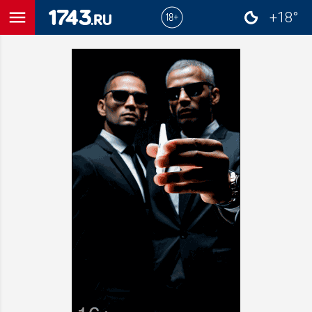
menu
+18°
close