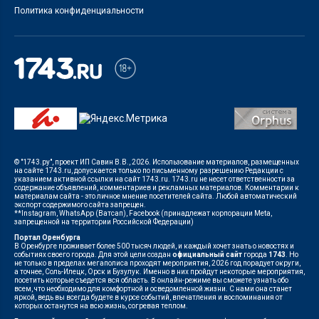
Политика конфиденциальности
© "1743.ру", проект ИП Савин В.В., 2026. Использование материалов, размещенных
на сайте 1743.ru, допускается только по письменному разрешению Редакции с
указанием активной ссылки на сайт 1743.ru. 1743.ru не несет ответственности за
содержание объявлений, комментариев и рекламных материалов. Комментарии к
материалам сайта - это личное мнение посетителей сайта. Любой автоматический
экспорт содержимого сайта запрещен.
**Instagram, WhatsApp (Ватсап), Facebook (принадлежат корпорации Meta,
запрещенной на территории Российской Федерации)
Портал Оренбурга
В Оренбурге проживает более 500 тысяч людей, и каждый хочет знать о новостях и
событиях своего города. Для этой цели создан
официальный сайт
города
1743
. Но
не только в пределах мегаполиса проходят мероприятия, 2026 год порадует округи,
а точнее, Соль-Илецк, Орск и Бузулук. Именно в них пройдут некоторые мероприятия,
посетить которые съедется вся область. В онлайн-режиме вы сможете узнать обо
всем, что необходимо для комфортной и осведомленной жизни. С нами она станет
яркой, ведь вы всегда будете в курсе событий, впечатления и воспоминания от
которых останутся на всю жизнь, согревая теплом.