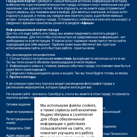
Городской портал
Оренбурга - самый большой источник информации об истории,
особенностях и достопримечательностях города, которые станут полезными как для
населения, так и для его гостей. Хотите отдохнуть, но не знаете куда отправиться?
Будьте уверены, мы поможем вам в выборе. Для веселых компаний, которые хотят
отдохнуть и душой, и телом, мы предлагаем посетить сауну, а для более важных
встреч - лучшие рестораны города. Отправьтесь с любимым в кино или на концерт, а
сведения о времени сеансов вы узнаете в разделе
«Афиша»
.
Информационный портал города
Для тех, кто ищет работу или товар, мы можем предложить посетить раздел с
объявлениями. Для того чтобы откликнуться на предложенную информацию - нет
необходимости в регистрации. В поиске услуг горожане также смогут легко найти
подходящий для себя вариант. Удобная навигация обеспечит вас простым
использованием сайта, а его быстрая работа - приятна всем.
Мы рекомендуем пользователям:
1. Статьи только с актуальными
новостями
, выходящие по несколько штук в час.
Так вы точно узнаете обо всем произошедшем в числе первых.
2. Информацию о новых и, главное, важных событиях города, что поможет вам быть в
курсе всего происходящего.
3. Сведения о повышающихся ценах и акциях. Так вы точно будете готовы ко всему.
4.
Прогноз погоды
.
В регулярную практику портала входит размещение фотографий города и
расписания мероприятий, которые предлагаются для вас.
На нашем сайте - вся жизнь Оренбурга, и если вы живете в этом городе, то просмотр
портала должен прочно войти в повседневную жизнь.
Сетевое издание
"1743"
Мы используем файлы cookies,
Федеральной службой по надзору в сфере связи,
а также сервисы веб-аналитики
Зарегистрировано
информационных технологий и массовых коммуникаций
Яндекс.Метрика и LiveInternet
(Роскомнадзор)
для сбора обезличенной
Регистрационный
ЭЛ № ФС 77-75960 от 19.06.2019 г.
номер
информации о действиях
Индивидуальный предприниматель Савин Владимир
пользователей на сайте, что
Учредитель СМИ
Валерьевич
помогает улучшать его работу.
462411, Оренбургская область, город Орск, улица Ленинского
Адрес редакции