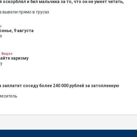
оскорблял и бил мальчика за то, что он не умеет читать,
 вывели прямо в трусах
о
енье, 9 августа
о
Видео
айте харизму
ту
 заплатит соседу более 240 000 рублей за затопленную
меситель