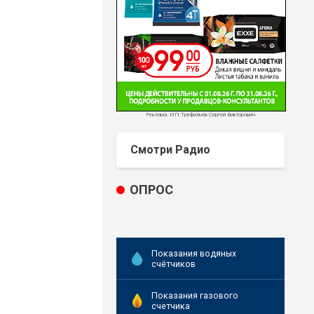
Реклама. ИП Трефильев Сергей Викторович
Смотри Радио
ОПРОС
Показания водяных
счётчиков
Показания газового
счетчика