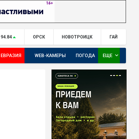
94.84
ОРСК
НОВОТРОИЦК
ГАЙ
expand_more
 ЕВРАЗИЯ
WEB-КАМЕРЫ
ПОГОДА
ЕЩЕ
ТА
ОРЕНБУРГ - ГЕРОИ РЯДОМ С НАМИ