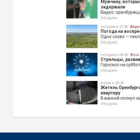
Мужчину, который 
задержали
Видео: оренбуржца
Обсудить
сегодня в 07:00
Виде
Погода на воскрес
Одно слово — пекл
Обсудить
сегодня в 04:45
Фото
Стрельцы, развив
Гороскоп на суббо
Обсудить
вчера в 20:30
Житель Оренбурга
квартиру
В ванной лопнул с
Обсудить