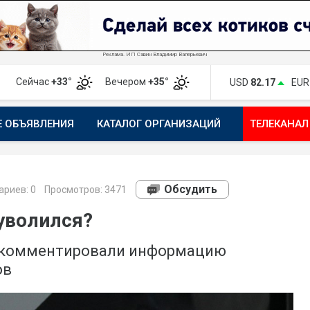
Реклама. ИП Савин Владимир Валерьевич
Сейчас
+33°
Вечером
+35°
USD
82.17
EUR
Е ОБЪЯВЛЕНИЯ
КАТАЛОГ ОРГАНИЗАЦИЙ
ТЕЛЕКАНАЛ
ПОЖАЛОВАТЬСЯ
МАНИФЕСТ 1743.RU
КАРТА
ПОЧ
Обсудить
риев:
0
Просмотров: 3471
 уволился?
окомментировали информацию
ов