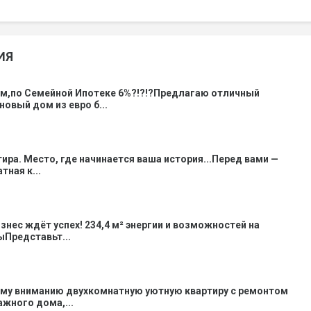
ИЯ
ом,по Семейной Ипотеке 6%?!?!?Предлагаю отличный
новый дом из евро б...
тира. Место, где начинается ваша история...Перед вами —
ная к...
знес ждёт успех! 234,4 м² энергии и возможностей на
Представьт...
му вниманию двухкомнатную уютную квартиру с ремонтом
тажного дома,...