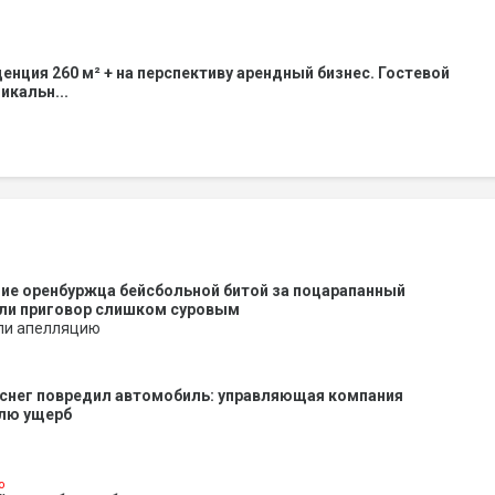
енция 260 м² + на перспективу арендный бизнес. Гостевой
икальн...
ие оренбуржца бейсбольной битой за поцарапанный
али приговор слишком суровым
ли апелляцию
 снег повредил автомобиль: управляющая компания
лю ущерб
о