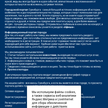
яркой, ведь вы всегда будете в курсе событий, впечатления и воспоминания от
которых останутся на всю жизнь, согревая теплом.
Городской портал
Оренбурга - самый большой источник информации об истории,
особенностях и достопримечательностях города, которые станут полезными как для
населения, так и для его гостей. Хотите отдохнуть, но не знаете куда отправиться?
Будьте уверены, мы поможем вам в выборе. Для веселых компаний, которые хотят
отдохнуть и душой, и телом, мы предлагаем посетить сауну, а для более важных
встреч - лучшие рестораны города. Отправьтесь с любимым в кино или на концерт, а
сведения о времени сеансов вы узнаете в разделе
«Афиша»
.
Информационный портал города
Для тех, кто ищет работу или товар, мы можем предложить посетить раздел с
объявлениями. Для того чтобы откликнуться на предложенную информацию - нет
необходимости в регистрации. В поиске услуг горожане также смогут легко найти
подходящий для себя вариант. Удобная навигация обеспечит вас простым
использованием сайта, а его быстрая работа - приятна всем.
Мы рекомендуем пользователям:
1. Статьи только с актуальными
новостями
, выходящие по несколько штук в час.
Так вы точно узнаете обо всем произошедшем в числе первых.
2. Информацию о новых и, главное, важных событиях города, что поможет вам быть в
курсе всего происходящего.
3. Сведения о повышающихся ценах и акциях. Так вы точно будете готовы ко всему.
4.
Прогноз погоды
.
В регулярную практику портала входит размещение фотографий города и
расписания мероприятий, которые предлагаются для вас.
На нашем сайте - вся жизнь Оренбурга, и если вы живете в этом городе, то просмотр
портала должен прочно войти в повседневную жизнь.
Сетевое издание
"1743"
Мы используем файлы cookies,
Федеральной службой по надзору в сфере связи,
а также сервисы веб-аналитики
Зарегистрировано
информационных технологий и массовых коммуникаций
Яндекс.Метрика и LiveInternet
(Роскомнадзор)
для сбора обезличенной
Регистрационный
ЭЛ № ФС 77-75960 от 19.06.2019 г.
номер
информации о действиях