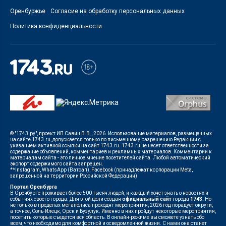
Оренбуржье
Согласие на обработку персональных данных
Политика конфиденциальности
© "1743.ру", проект ИП Савин В.В., 2026. Использование материалов, размещенных
на сайте 1743.ru, допускается только по письменному разрешению Редакции с
указанием активной ссылки на сайт 1743.ru. 1743.ru не несет ответственности за
содержание объявлений, комментариев и рекламных материалов. Комментарии к
материалам сайта - это личное мнение посетителей сайта. Любой автоматический
экспорт содержимого сайта запрещен.
**Instagram, WhatsApp (Ватсап), Facebook (принадлежат корпорации Meta,
запрещенной на территории Российской Федерации)
Портал Оренбурга
В Оренбурге проживает более 500 тысяч людей, и каждый хочет знать о новостях и
событиях своего города. Для этой цели создан
официальный сайт
города
1743
. Но
не только в пределах мегаполиса проходят мероприятия, 2026 год порадует округи,
а точнее, Соль-Илецк, Орск и Бузулук. Именно в них пройдут некоторые мероприятия,
посетить которые съедется вся область. В онлайн-режиме вы сможете узнать обо
всем, что необходимо для комфортной и осведомленной жизни. С нами она станет