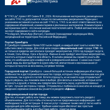
© "1743.ру", проект ИП Савин В.В., 2026. Использование материалов, размещенных
на сайте 1743.ru, допускается только по письменному разрешению Редакции с
указанием активной ссылки на сайт 1743.ru. 1743.ru не несет ответственности за
содержание объявлений, комментариев и рекламных материалов. Комментарии к
материалам сайта - это личное мнение посетителей сайта. Любой автоматический
экспорт содержимого сайта запрещен.
**Instagram, WhatsApp (Ватсап), Facebook (принадлежат корпорации Meta,
запрещенной на территории Российской Федерации)
Портал Оренбурга
В Оренбурге проживает более 500 тысяч людей, и каждый хочет знать о новостях и
событиях своего города. Для этой цели создан
официальный сайт
города
1743
. Но
не только в пределах мегаполиса проходят мероприятия, 2026 год порадует округи,
а точнее, Соль-Илецк, Орск и Бузулук. Именно в них пройдут некоторые мероприятия,
посетить которые съедется вся область. В онлайн-режиме вы сможете узнать обо
всем, что необходимо для комфортной и осведомленной жизни. С нами она станет
яркой, ведь вы всегда будете в курсе событий, впечатления и воспоминания от
которых останутся на всю жизнь, согревая теплом.
Городской портал
Оренбурга - самый большой источник информации об истории,
особенностях и достопримечательностях города, которые станут полезными как для
населения, так и для его гостей. Хотите отдохнуть, но не знаете куда отправиться?
Будьте уверены, мы поможем вам в выборе. Для веселых компаний, которые хотят
отдохнуть и душой, и телом, мы предлагаем посетить сауну, а для более важных
встреч - лучшие рестораны города. Отправьтесь с любимым в кино или на концерт, а
сведения о времени сеансов вы узнаете в разделе
«Афиша»
.
Информационный портал города
Для тех, кто ищет работу или товар, мы можем предложить посетить раздел с
объявлениями. Для того чтобы откликнуться на предложенную информацию - нет
необходимости в регистрации. В поиске услуг горожане также смогут легко найти
подходящий для себя вариант. Удобная навигация обеспечит вас простым
использованием сайта, а его быстрая работа - приятна всем.