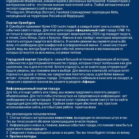
содержание объявлений, комментариев и рекламных материалов. Комментарии к
материалам сайта - это личное мнение посетителей сайта. Любой автоматический
экспорт содержимого сайта запрещен.
**Instagram, WhatsApp (Ватсап), Facebook (принадлежат корпорации Meta,
запрещенной на территории Российской Федерации)
Портал Оренбурга
В Оренбурге проживает более 500 тысяч людей, и каждый хочет знать о новостях и
событиях своего города. Для этой цели создан
официальный сайт
города
1743
. Но
не только в пределах мегаполиса проходят мероприятия, 2026 год порадует округи,
а точнее, Соль-Илецк, Орск и Бузулук. Именно в них пройдут некоторые мероприятия,
посетить которые съедется вся область. В онлайн-режиме вы сможете узнать обо
всем, что необходимо для комфортной и осведомленной жизни. С нами она станет
яркой, ведь вы всегда будете в курсе событий, впечатления и воспоминания от
которых останутся на всю жизнь, согревая теплом.
Городской портал
Оренбурга - самый большой источник информации об истории,
особенностях и достопримечательностях города, которые станут полезными как для
населения, так и для его гостей. Хотите отдохнуть, но не знаете куда отправиться?
Будьте уверены, мы поможем вам в выборе. Для веселых компаний, которые хотят
отдохнуть и душой, и телом, мы предлагаем посетить сауну, а для более важных
встреч - лучшие рестораны города. Отправьтесь с любимым в кино или на концерт, а
сведения о времени сеансов вы узнаете в разделе
«Афиша»
.
Информационный портал города
Для тех, кто ищет работу или товар, мы можем предложить посетить раздел с
объявлениями. Для того чтобы откликнуться на предложенную информацию - нет
необходимости в регистрации. В поиске услуг горожане также смогут легко найти
подходящий для себя вариант. Удобная навигация обеспечит вас простым
использованием сайта, а его быстрая работа - приятна всем.
Мы рекомендуем пользователям:
1. Статьи только с актуальными
новостями
, выходящие по несколько штук в час.
Так вы точно узнаете обо всем произошедшем в числе первых.
2. Информацию о новых и, главное, важных событиях города, что поможет вам быть в
курсе всего происходящего.
3. Сведения о повышающихся ценах и акциях. Так вы точно будете готовы ко всему.
4.
Прогноз погоды
.