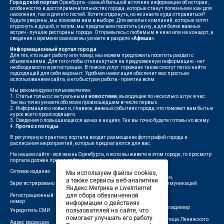
Городской портал
Оренбурга - самый большой источник информации об истории,
особенностях и достопримечательностях города, которые станут полезными как для
населения, так и для его гостей. Хотите отдохнуть, но не знаете куда отправиться?
Будьте уверены, мы поможем вам в выборе. Для веселых компаний, которые хотят
отдохнуть и душой, и телом, мы предлагаем посетить сауну, а для более важных
встреч - лучшие рестораны города. Отправьтесь с любимым в кино или на концерт, а
сведения о времени сеансов вы узнаете в разделе
«Афиша»
.
Информационный портал города
Для тех, кто ищет работу или товар, мы можем предложить посетить раздел с
объявлениями. Для того чтобы откликнуться на предложенную информацию - нет
необходимости в регистрации. В поиске услуг горожане также смогут легко найти
подходящий для себя вариант. Удобная навигация обеспечит вас простым
использованием сайта, а его быстрая работа - приятна всем.
Мы рекомендуем пользователям:
1. Статьи только с актуальными
новостями
, выходящие по несколько штук в час.
Так вы точно узнаете обо всем произошедшем в числе первых.
2. Информацию о новых и, главное, важных событиях города, что поможет вам быть в
курсе всего происходящего.
3. Сведения о повышающихся ценах и акциях. Так вы точно будете готовы ко всему.
4.
Прогноз погоды
.
В регулярную практику портала входит размещение фотографий города и
расписания мероприятий, которые предлагаются для вас.
На нашем сайте - вся жизнь Оренбурга, и если вы живете в этом городе, то просмотр
портала должен прочно войти в повседневную жизнь.
Сетевое издание
"1743"
Мы используем файлы cookies,
Федеральной службой по надзору в сфере связи,
а также сервисы веб-аналитики
Зарегистрировано
информационных технологий и массовых коммуникаций
Яндекс.Метрика и LiveInternet
(Роскомнадзор)
для сбора обезличенной
Регистрационный
ЭЛ № ФС 77-75960 от 19.06.2019 г.
номер
информации о действиях
Индивидуальный предприниматель Савин Владимир
пользователей на сайте, что
Учредитель СМИ
Валерьевич
помогает улучшать его работу.
462411, Оренбургская область, город Орск, улица Ленинского
Адрес редакции