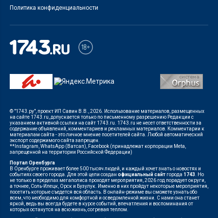
Политика конфиденциальности
© "1743.ру", проект ИП Савин В.В., 2026. Использование материалов, размещенных
на сайте 1743.ru, допускается только по письменному разрешению Редакции с
указанием активной ссылки на сайт 1743.ru. 1743.ru не несет ответственности за
содержание объявлений, комментариев и рекламных материалов. Комментарии к
материалам сайта - это личное мнение посетителей сайта. Любой автоматический
экспорт содержимого сайта запрещен.
**Instagram, WhatsApp (Ватсап), Facebook (принадлежат корпорации Meta,
запрещенной на территории Российской Федерации)
Портал Оренбурга
В Оренбурге проживает более 500 тысяч людей, и каждый хочет знать о новостях и
событиях своего города. Для этой цели создан
официальный сайт
города
1743
. Но
не только в пределах мегаполиса проходят мероприятия, 2026 год порадует округи,
а точнее, Соль-Илецк, Орск и Бузулук. Именно в них пройдут некоторые мероприятия,
посетить которые съедется вся область. В онлайн-режиме вы сможете узнать обо
всем, что необходимо для комфортной и осведомленной жизни. С нами она станет
яркой, ведь вы всегда будете в курсе событий, впечатления и воспоминания от
которых останутся на всю жизнь, согревая теплом.