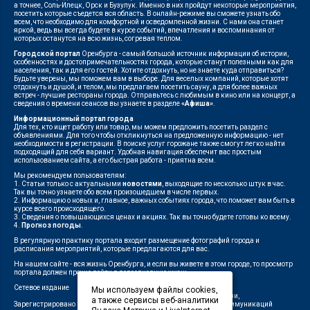
а точнее, Соль-Илецк, Орск и Бузулук. Именно в них пройдут некоторые мероприятия,
посетить которые съедется вся область. В онлайн-режиме вы сможете узнать обо
всем, что необходимо для комфортной и осведомленной жизни. С нами она станет
яркой, ведь вы всегда будете в курсе событий, впечатления и воспоминания от
которых останутся на всю жизнь, согревая теплом.
Городской портал
Оренбурга - самый большой источник информации об истории,
особенностях и достопримечательностях города, которые станут полезными как для
населения, так и для его гостей. Хотите отдохнуть, но не знаете куда отправиться?
Будьте уверены, мы поможем вам в выборе. Для веселых компаний, которые хотят
отдохнуть и душой, и телом, мы предлагаем посетить сауну, а для более важных
встреч - лучшие рестораны города. Отправьтесь с любимым в кино или на концерт, а
сведения о времени сеансов вы узнаете в разделе
«Афиша»
.
Информационный портал города
Для тех, кто ищет работу или товар, мы можем предложить посетить раздел с
объявлениями. Для того чтобы откликнуться на предложенную информацию - нет
необходимости в регистрации. В поиске услуг горожане также смогут легко найти
подходящий для себя вариант. Удобная навигация обеспечит вас простым
использованием сайта, а его быстрая работа - приятна всем.
Мы рекомендуем пользователям:
1. Статьи только с актуальными
новостями
, выходящие по несколько штук в час.
Так вы точно узнаете обо всем произошедшем в числе первых.
2. Информацию о новых и, главное, важных событиях города, что поможет вам быть в
курсе всего происходящего.
3. Сведения о повышающихся ценах и акциях. Так вы точно будете готовы ко всему.
4.
Прогноз погоды
.
В регулярную практику портала входит размещение фотографий города и
расписания мероприятий, которые предлагаются для вас.
На нашем сайте - вся жизнь Оренбурга, и если вы живете в этом городе, то просмотр
портала должен прочно войти в повседневную жизнь.
Сетевое издание
"1743"
Мы используем файлы cookies,
Федеральной службой по надзору в сфере связи,
а также сервисы веб-аналитики
Зарегистрировано
информационных технологий и массовых коммуникаций