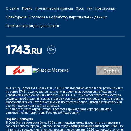
О сайте
Прайс
Политические прайсы
Орск
Гай
Новотроицк
Оренбуржье
Согласие на обработку персональных данных
Политика конфиденциальности
© "1743.ру", проект ИП Савин В.В., 2026. Использование материалов, размещенных
на сайте 1743.ru, допускается только по письменному разрешению Редакции с
указанием активной ссылки на сайт 1743.ru. 1743.ru не несет ответственности за
содержание объявлений, комментариев и рекламных материалов. Комментарии к
материалам сайта - это личное мнение посетителей сайта. Любой автоматический
экспорт содержимого сайта запрещен.
**Instagram, WhatsApp (Ватсап), Facebook (принадлежат корпорации Meta,
запрещенной на территории Российской Федерации)
Портал Оренбурга
В Оренбурге проживает более 500 тысяч людей, и каждый хочет знать о новостях и
событиях своего города. Для этой цели создан
официальный сайт
города
1743
. Но
не только в пределах мегаполиса проходят мероприятия, 2026 год порадует округи,