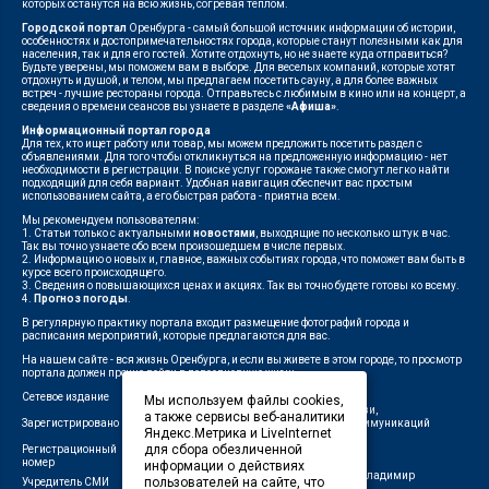
которых останутся на всю жизнь, согревая теплом.
Городской портал
Оренбурга - самый большой источник информации об истории,
особенностях и достопримечательностях города, которые станут полезными как для
населения, так и для его гостей. Хотите отдохнуть, но не знаете куда отправиться?
Будьте уверены, мы поможем вам в выборе. Для веселых компаний, которые хотят
отдохнуть и душой, и телом, мы предлагаем посетить сауну, а для более важных
встреч - лучшие рестораны города. Отправьтесь с любимым в кино или на концерт, а
сведения о времени сеансов вы узнаете в разделе
«Афиша»
.
Информационный портал города
Для тех, кто ищет работу или товар, мы можем предложить посетить раздел с
объявлениями. Для того чтобы откликнуться на предложенную информацию - нет
необходимости в регистрации. В поиске услуг горожане также смогут легко найти
подходящий для себя вариант. Удобная навигация обеспечит вас простым
использованием сайта, а его быстрая работа - приятна всем.
Мы рекомендуем пользователям:
1. Статьи только с актуальными
новостями
, выходящие по несколько штук в час.
Так вы точно узнаете обо всем произошедшем в числе первых.
2. Информацию о новых и, главное, важных событиях города, что поможет вам быть в
курсе всего происходящего.
3. Сведения о повышающихся ценах и акциях. Так вы точно будете готовы ко всему.
4.
Прогноз погоды
.
В регулярную практику портала входит размещение фотографий города и
расписания мероприятий, которые предлагаются для вас.
На нашем сайте - вся жизнь Оренбурга, и если вы живете в этом городе, то просмотр
портала должен прочно войти в повседневную жизнь.
Сетевое издание
"1743"
Мы используем файлы cookies,
Федеральной службой по надзору в сфере связи,
а также сервисы веб-аналитики
Зарегистрировано
информационных технологий и массовых коммуникаций
Яндекс.Метрика и LiveInternet
(Роскомнадзор)
для сбора обезличенной
Регистрационный
ЭЛ № ФС 77-75960 от 19.06.2019 г.
номер
информации о действиях
Индивидуальный предприниматель Савин Владимир
пользователей на сайте, что
Учредитель СМИ
Валерьевич