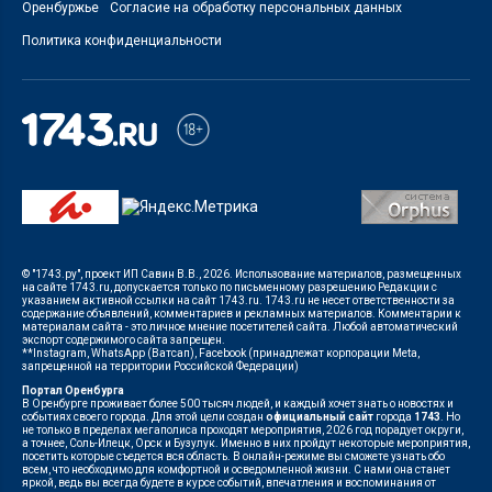
Оренбуржье
Согласие на обработку персональных данных
Политика конфиденциальности
© "1743.ру", проект ИП Савин В.В., 2026. Использование материалов, размещенных
на сайте 1743.ru, допускается только по письменному разрешению Редакции с
указанием активной ссылки на сайт 1743.ru. 1743.ru не несет ответственности за
содержание объявлений, комментариев и рекламных материалов. Комментарии к
материалам сайта - это личное мнение посетителей сайта. Любой автоматический
экспорт содержимого сайта запрещен.
**Instagram, WhatsApp (Ватсап), Facebook (принадлежат корпорации Meta,
запрещенной на территории Российской Федерации)
Портал Оренбурга
В Оренбурге проживает более 500 тысяч людей, и каждый хочет знать о новостях и
событиях своего города. Для этой цели создан
официальный сайт
города
1743
. Но
не только в пределах мегаполиса проходят мероприятия, 2026 год порадует округи,
а точнее, Соль-Илецк, Орск и Бузулук. Именно в них пройдут некоторые мероприятия,
посетить которые съедется вся область. В онлайн-режиме вы сможете узнать обо
всем, что необходимо для комфортной и осведомленной жизни. С нами она станет
яркой, ведь вы всегда будете в курсе событий, впечатления и воспоминания от