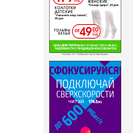
Реклама. ИП Трефильев Сергей Викторович