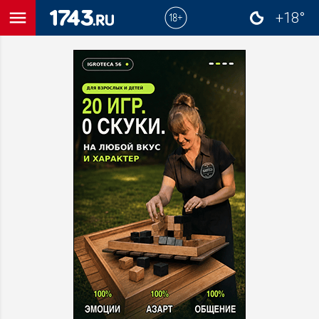
menu
+18°
close