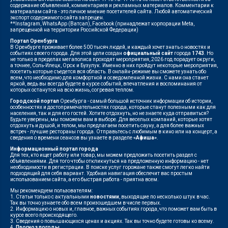
содержание объявлений, комментариев и рекламных материалов. Комментарии к
материалам сайта - это личное мнение посетителей сайта. Любой автоматический
экспорт содержимого сайта запрещен.
**Instagram, WhatsApp (Ватсап), Facebook (принадлежат корпорации Meta,
запрещенной на территории Российской Федерации)
Портал Оренбурга
В Оренбурге проживает более 500 тысяч людей, и каждый хочет знать о новостях и
событиях своего города. Для этой цели создан
официальный сайт
города
1743
. Но
не только в пределах мегаполиса проходят мероприятия, 2026 год порадует округи,
а точнее, Соль-Илецк, Орск и Бузулук. Именно в них пройдут некоторые мероприятия,
посетить которые съедется вся область. В онлайн-режиме вы сможете узнать обо
всем, что необходимо для комфортной и осведомленной жизни. С нами она станет
яркой, ведь вы всегда будете в курсе событий, впечатления и воспоминания от
которых останутся на всю жизнь, согревая теплом.
Городской портал
Оренбурга - самый большой источник информации об истории,
особенностях и достопримечательностях города, которые станут полезными как для
населения, так и для его гостей. Хотите отдохнуть, но не знаете куда отправиться?
Будьте уверены, мы поможем вам в выборе. Для веселых компаний, которые хотят
отдохнуть и душой, и телом, мы предлагаем посетить сауну, а для более важных
встреч - лучшие рестораны города. Отправьтесь с любимым в кино или на концерт, а
сведения о времени сеансов вы узнаете в разделе
«Афиша»
.
Информационный портал города
Для тех, кто ищет работу или товар, мы можем предложить посетить раздел с
объявлениями. Для того чтобы откликнуться на предложенную информацию - нет
необходимости в регистрации. В поиске услуг горожане также смогут легко найти
подходящий для себя вариант. Удобная навигация обеспечит вас простым
использованием сайта, а его быстрая работа - приятна всем.
Мы рекомендуем пользователям:
1. Статьи только с актуальными
новостями
, выходящие по несколько штук в час.
Так вы точно узнаете обо всем произошедшем в числе первых.
2. Информацию о новых и, главное, важных событиях города, что поможет вам быть в
курсе всего происходящего.
3. Сведения о повышающихся ценах и акциях. Так вы точно будете готовы ко всему.
4.
Прогноз погоды
.