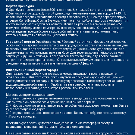
Портал Оренбурга
В Оренбурге проживает более 500 тысяч людей, и каждый хочет знать о новостях и
событиях своего города. Для этой цели создан
официальный сайт
города
1743
. Но
не только в пределах мегаполиса проходят мероприятия, 2026 год порадует округи,
а точнее, Соль-Илецк, Орск и Бузулук. Именно в них пройдут некоторые мероприятия,
посетить которые съедется вся область. В онлайн-режиме вы сможете узнать обо
всем, что необходимо для комфортной и осведомленной жизни. С нами она станет
яркой, ведь вы всегда будете в курсе событий, впечатления и воспоминания от
которых останутся на всю жизнь, согревая теплом.
Городской портал
Оренбурга - самый большой источник информации об истории,
особенностях и достопримечательностях города, которые станут полезными как для
населения, так и для его гостей. Хотите отдохнуть, но не знаете куда отправиться?
Будьте уверены, мы поможем вам в выборе. Для веселых компаний, которые хотят
отдохнуть и душой, и телом, мы предлагаем посетить сауну, а для более важных
встреч - лучшие рестораны города. Отправьтесь с любимым в кино или на концерт, а
сведения о времени сеансов вы узнаете в разделе
«Афиша»
.
Информационный портал города
Для тех, кто ищет работу или товар, мы можем предложить посетить раздел с
объявлениями. Для того чтобы откликнуться на предложенную информацию - нет
необходимости в регистрации. В поиске услуг горожане также смогут легко найти
подходящий для себя вариант. Удобная навигация обеспечит вас простым
использованием сайта, а его быстрая работа - приятна всем.
Мы рекомендуем пользователям:
1. Статьи только с актуальными
новостями
, выходящие по несколько штук в час.
Так вы точно узнаете обо всем произошедшем в числе первых.
2. Информацию о новых и, главное, важных событиях города, что поможет вам быть в
курсе всего происходящего.
3. Сведения о повышающихся ценах и акциях. Так вы точно будете готовы ко всему.
4.
Прогноз погоды
.
В регулярную практику портала входит размещение фотографий города и
расписания мероприятий, которые предлагаются для вас.
На нашем сайте - вся жизнь Оренбурга, и если вы живете в этом городе, то просмотр