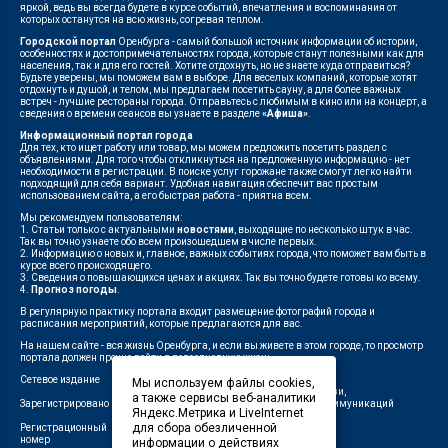
яркой, ведь вы всегда будете в курсе событий, впечатления и воспоминания от
которых останутся на всю жизнь, согревая теплом.
Городской портал
Оренбурга - самый большой источник информации об истории,
особенностях и достопримечательностях города, которые станут полезными как для
населения, так и для его гостей. Хотите отдохнуть, но не знаете куда отправиться?
Будьте уверены, мы поможем вам в выборе. Для веселых компаний, которые хотят
отдохнуть и душой, и телом, мы предлагаем посетить сауну, а для более важных
встреч - лучшие рестораны города. Отправьтесь с любимым в кино или на концерт, а
сведения о времени сеансов вы узнаете в разделе
«Афиша»
.
Информационный портал города
Для тех, кто ищет работу или товар, мы можем предложить посетить раздел с
объявлениями. Для того чтобы откликнуться на предложенную информацию - нет
необходимости в регистрации. В поиске услуг горожане также смогут легко найти
подходящий для себя вариант. Удобная навигация обеспечит вас простым
использованием сайта, а его быстрая работа - приятна всем.
Мы рекомендуем пользователям:
1. Статьи только с актуальными
новостями
, выходящие по несколько штук в час.
Так вы точно узнаете обо всем произошедшем в числе первых.
2. Информацию о новых и, главное, важных событиях города, что поможет вам быть в
курсе всего происходящего.
3. Сведения о повышающихся ценах и акциях. Так вы точно будете готовы ко всему.
4.
Прогноз погоды
.
В регулярную практику портала входит размещение фотографий города и
расписания мероприятий, которые предлагаются для вас.
На нашем сайте - вся жизнь Оренбурга, и если вы живете в этом городе, то просмотр
портала должен прочно войти в повседневную жизнь.
Сетевое издание
"1743"
Мы используем файлы cookies,
Федеральной службой по надзору в сфере связи,
а также сервисы веб-аналитики
Зарегистрировано
информационных технологий и массовых коммуникаций
Яндекс.Метрика и LiveInternet
(Роскомнадзор)
для сбора обезличенной
Регистрационный
ЭЛ № ФС 77-75960 от 19.06.2019 г.
номер
информации о действиях