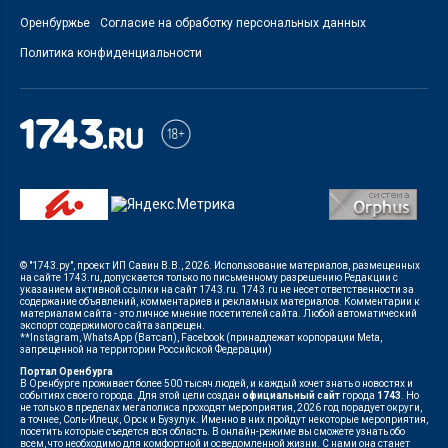
Оренбуржье
Согласие на обработку персональных данных
Политика конфиденциальности
© "1743.ру", проект ИП Савин В.В., 2026. Использование материалов, размещенных
на сайте 1743.ru, допускается только по письменному разрешению Редакции с
указанием активной ссылки на сайт 1743.ru. 1743.ru не несет ответственности за
содержание объявлений, комментариев и рекламных материалов. Комментарии к
материалам сайта - это личное мнение посетителей сайта. Любой автоматический
экспорт содержимого сайта запрещен.
**Instagram, WhatsApp (Ватсап), Facebook (принадлежат корпорации Meta,
запрещенной на территории Российской Федерации)
Портал Оренбурга
В Оренбурге проживает более 500 тысяч людей, и каждый хочет знать о новостях и
событиях своего города. Для этой цели создан
официальный сайт
города
1743
. Но
не только в пределах мегаполиса проходят мероприятия, 2026 год порадует округи,
а точнее, Соль-Илецк, Орск и Бузулук. Именно в них пройдут некоторые мероприятия,
посетить которые съедется вся область. В онлайн-режиме вы сможете узнать обо
всем, что необходимо для комфортной и осведомленной жизни. С нами она станет