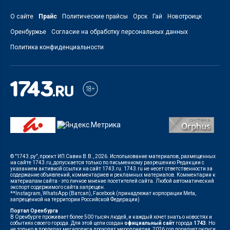
О сайте
Прайс
Политические прайсы
Орск
Гай
Новотроицк
Оренбуржье
Согласие на обработку персональных данных
Политика конфиденциальности
© "1743.ру", проект ИП Савин В.В., 2026. Использование материалов, размещенных
на сайте 1743.ru, допускается только по письменному разрешению Редакции с
указанием активной ссылки на сайт 1743.ru. 1743.ru не несет ответственности за
содержание объявлений, комментариев и рекламных материалов. Комментарии к
материалам сайта - это личное мнение посетителей сайта. Любой автоматический
экспорт содержимого сайта запрещен.
**Instagram, WhatsApp (Ватсап), Facebook (принадлежат корпорации Meta,
запрещенной на территории Российской Федерации)
Портал Оренбурга
В Оренбурге проживает более 500 тысяч людей, и каждый хочет знать о новостях и
событиях своего города. Для этой цели создан
официальный сайт
города
1743
. Но
не только в пределах мегаполиса проходят мероприятия, 2026 год порадует округи,