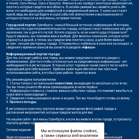
а точнее, Соль-Илецк, Орск и Бузулук. Именно в них пройдут некоторые мероприятия,
посетить которые съедется вся область. В онлайн-режиме вы сможете узнать обо
всем, что необходимо для комфортной и осведомленной жизни. С нами она станет
яркой, ведь вы всегда будете в курсе событий, впечатления и воспоминания от
которых останутся на всю жизнь, согревая теплом.
Городской портал
Оренбурга - самый большой источник информации об истории,
особенностях и достопримечательностях города, которые станут полезными как для
населения, так и для его гостей. Хотите отдохнуть, но не знаете куда отправиться?
Будьте уверены, мы поможем вам в выборе. Для веселых компаний, которые хотят
отдохнуть и душой, и телом, мы предлагаем посетить сауну, а для более важных
встреч - лучшие рестораны города. Отправьтесь с любимым в кино или на концерт, а
сведения о времени сеансов вы узнаете в разделе
«Афиша»
.
Информационный портал города
Для тех, кто ищет работу или товар, мы можем предложить посетить раздел с
объявлениями. Для того чтобы откликнуться на предложенную информацию - нет
необходимости в регистрации. В поиске услуг горожане также смогут легко найти
подходящий для себя вариант. Удобная навигация обеспечит вас простым
использованием сайта, а его быстрая работа - приятна всем.
Мы рекомендуем пользователям:
1. Статьи только с актуальными
новостями
, выходящие по несколько штук в час.
Так вы точно узнаете обо всем произошедшем в числе первых.
2. Информацию о новых и, главное, важных событиях города, что поможет вам быть в
курсе всего происходящего.
3. Сведения о повышающихся ценах и акциях. Так вы точно будете готовы ко всему.
4.
Прогноз погоды
.
В регулярную практику портала входит размещение фотографий города и
расписания мероприятий, которые предлагаются для вас.
На нашем сайте - вся жизнь Оренбурга, и если вы живете в этом городе, то просмотр
портала должен прочно войти в повседневную жизнь.
Сетевое издание
"1743"
Мы используем файлы cookies,
Федеральной службой по надзору в сфере связи,
а также сервисы веб-аналитики
Зарегистрировано
информационных технологий и массовых коммуникаций