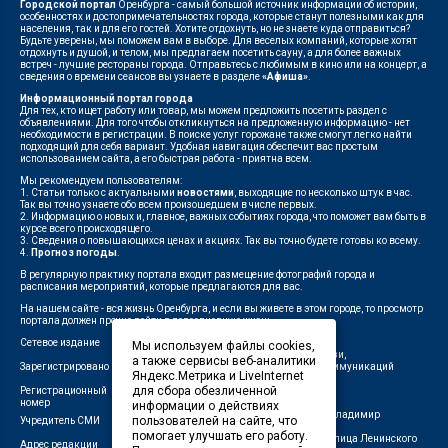
Городской портал
Оренбурга - самый большой источник информации об истории,
особенностях и достопримечательностях города, которые станут полезными как для
населения, так и для его гостей. Хотите отдохнуть, но не знаете куда отправиться?
Будьте уверены, мы поможем вам в выборе. Для веселых компаний, которые хотят
отдохнуть и душой, и телом, мы предлагаем посетить сауну, а для более важных
встреч - лучшие рестораны города. Отправьтесь с любимым в кино или на концерт, а
сведения о времени сеансов вы узнаете в разделе
«Афиша»
.
Информационный портал города
Для тех, кто ищет работу или товар, мы можем предложить посетить раздел с
объявлениями. Для того чтобы откликнуться на предложенную информацию - нет
необходимости в регистрации. В поиске услуг горожане также смогут легко найти
подходящий для себя вариант. Удобная навигация обеспечит вас простым
использованием сайта, а его быстрая работа - приятна всем.
Мы рекомендуем пользователям:
1. Статьи только с актуальными
новостями
, выходящие по несколько штук в час.
Так вы точно узнаете обо всем произошедшем в числе первых.
2. Информацию о новых и, главное, важных событиях города, что поможет вам быть в
курсе всего происходящего.
3. Сведения о повышающихся ценах и акциях. Так вы точно будете готовы ко всему.
4.
Прогноз погоды
.
В регулярную практику портала входит размещение фотографий города и
расписания мероприятий, которые предлагаются для вас.
На нашем сайте - вся жизнь Оренбурга, и если вы живете в этом городе, то просмотр
портала должен прочно войти в повседневную жизнь.
Сетевое издание
"1743"
Мы используем файлы cookies,
Федеральной службой по надзору в сфере связи,
а также сервисы веб-аналитики
Зарегистрировано
информационных технологий и массовых коммуникаций
Яндекс.Метрика и LiveInternet
(Роскомнадзор)
для сбора обезличенной
Регистрационный
ЭЛ № ФС 77-75960 от 19.06.2019 г.
номер
информации о действиях
Индивидуальный предприниматель Савин Владимир
пользователей на сайте, что
Учредитель СМИ
Валерьевич
помогает улучшать его работу.
462411, Оренбургская область, город Орск, улица Ленинского
Адрес редакции