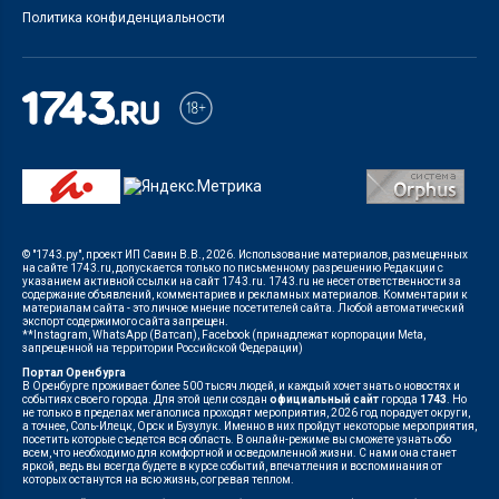
Политика конфиденциальности
© "1743.ру", проект ИП Савин В.В., 2026. Использование материалов, размещенных
на сайте 1743.ru, допускается только по письменному разрешению Редакции с
указанием активной ссылки на сайт 1743.ru. 1743.ru не несет ответственности за
содержание объявлений, комментариев и рекламных материалов. Комментарии к
материалам сайта - это личное мнение посетителей сайта. Любой автоматический
экспорт содержимого сайта запрещен.
**Instagram, WhatsApp (Ватсап), Facebook (принадлежат корпорации Meta,
запрещенной на территории Российской Федерации)
Портал Оренбурга
В Оренбурге проживает более 500 тысяч людей, и каждый хочет знать о новостях и
событиях своего города. Для этой цели создан
официальный сайт
города
1743
. Но
не только в пределах мегаполиса проходят мероприятия, 2026 год порадует округи,
а точнее, Соль-Илецк, Орск и Бузулук. Именно в них пройдут некоторые мероприятия,
посетить которые съедется вся область. В онлайн-режиме вы сможете узнать обо
всем, что необходимо для комфортной и осведомленной жизни. С нами она станет
яркой, ведь вы всегда будете в курсе событий, впечатления и воспоминания от
которых останутся на всю жизнь, согревая теплом.