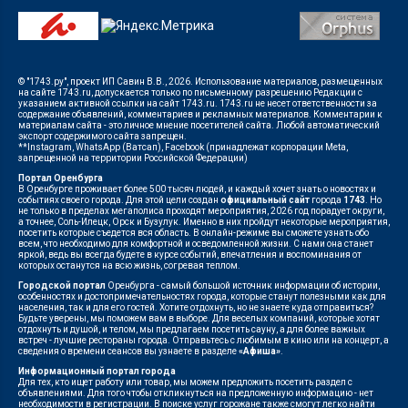
© "1743.ру", проект ИП Савин В.В., 2026. Использование материалов, размещенных
на сайте 1743.ru, допускается только по письменному разрешению Редакции с
указанием активной ссылки на сайт 1743.ru. 1743.ru не несет ответственности за
содержание объявлений, комментариев и рекламных материалов. Комментарии к
материалам сайта - это личное мнение посетителей сайта. Любой автоматический
экспорт содержимого сайта запрещен.
**Instagram, WhatsApp (Ватсап), Facebook (принадлежат корпорации Meta,
запрещенной на территории Российской Федерации)
Портал Оренбурга
В Оренбурге проживает более 500 тысяч людей, и каждый хочет знать о новостях и
событиях своего города. Для этой цели создан
официальный сайт
города
1743
. Но
не только в пределах мегаполиса проходят мероприятия, 2026 год порадует округи,
а точнее, Соль-Илецк, Орск и Бузулук. Именно в них пройдут некоторые мероприятия,
посетить которые съедется вся область. В онлайн-режиме вы сможете узнать обо
всем, что необходимо для комфортной и осведомленной жизни. С нами она станет
яркой, ведь вы всегда будете в курсе событий, впечатления и воспоминания от
которых останутся на всю жизнь, согревая теплом.
Городской портал
Оренбурга - самый большой источник информации об истории,
особенностях и достопримечательностях города, которые станут полезными как для
населения, так и для его гостей. Хотите отдохнуть, но не знаете куда отправиться?
Будьте уверены, мы поможем вам в выборе. Для веселых компаний, которые хотят
отдохнуть и душой, и телом, мы предлагаем посетить сауну, а для более важных
встреч - лучшие рестораны города. Отправьтесь с любимым в кино или на концерт, а
сведения о времени сеансов вы узнаете в разделе
«Афиша»
.
Информационный портал города
Для тех, кто ищет работу или товар, мы можем предложить посетить раздел с
объявлениями. Для того чтобы откликнуться на предложенную информацию - нет
необходимости в регистрации. В поиске услуг горожане также смогут легко найти