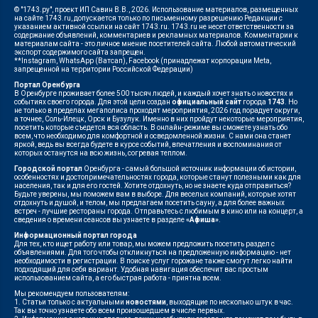
© "1743.ру", проект ИП Савин В.В., 2026. Использование материалов, размещенных
на сайте 1743.ru, допускается только по письменному разрешению Редакции с
указанием активной ссылки на сайт 1743.ru. 1743.ru не несет ответственности за
содержание объявлений, комментариев и рекламных материалов. Комментарии к
материалам сайта - это личное мнение посетителей сайта. Любой автоматический
экспорт содержимого сайта запрещен.
**Instagram, WhatsApp (Ватсап), Facebook (принадлежат корпорации Meta,
запрещенной на территории Российской Федерации)
Портал Оренбурга
В Оренбурге проживает более 500 тысяч людей, и каждый хочет знать о новостях и
событиях своего города. Для этой цели создан
официальный сайт
города
1743
. Но
не только в пределах мегаполиса проходят мероприятия, 2026 год порадует округи,
а точнее, Соль-Илецк, Орск и Бузулук. Именно в них пройдут некоторые мероприятия,
посетить которые съедется вся область. В онлайн-режиме вы сможете узнать обо
всем, что необходимо для комфортной и осведомленной жизни. С нами она станет
яркой, ведь вы всегда будете в курсе событий, впечатления и воспоминания от
которых останутся на всю жизнь, согревая теплом.
Городской портал
Оренбурга - самый большой источник информации об истории,
особенностях и достопримечательностях города, которые станут полезными как для
населения, так и для его гостей. Хотите отдохнуть, но не знаете куда отправиться?
Будьте уверены, мы поможем вам в выборе. Для веселых компаний, которые хотят
отдохнуть и душой, и телом, мы предлагаем посетить сауну, а для более важных
встреч - лучшие рестораны города. Отправьтесь с любимым в кино или на концерт, а
сведения о времени сеансов вы узнаете в разделе
«Афиша»
.
Информационный портал города
Для тех, кто ищет работу или товар, мы можем предложить посетить раздел с
объявлениями. Для того чтобы откликнуться на предложенную информацию - нет
необходимости в регистрации. В поиске услуг горожане также смогут легко найти
подходящий для себя вариант. Удобная навигация обеспечит вас простым
использованием сайта, а его быстрая работа - приятна всем.
Мы рекомендуем пользователям:
1. Статьи только с актуальными
новостями
, выходящие по несколько штук в час.
Так вы точно узнаете обо всем произошедшем в числе первых.