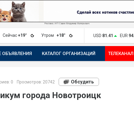
Реклама. ИП Савин Владимир Валерьевич
Сейчас
+19°
Утром
+18°
USD
81.41
EUR
94
Е ОБЪЯВЛЕНИЯ
КАТАЛОГ ОРГАНИЗАЦИЙ
ТЕЛЕКАНАЛ
ПОЖАЛОВАТЬСЯ
МАНИФЕСТ 1743.RU
КАРТА
ПОЧ
Обсудить
риев:
0
Просмотров: 20742
икум города Новотроицк