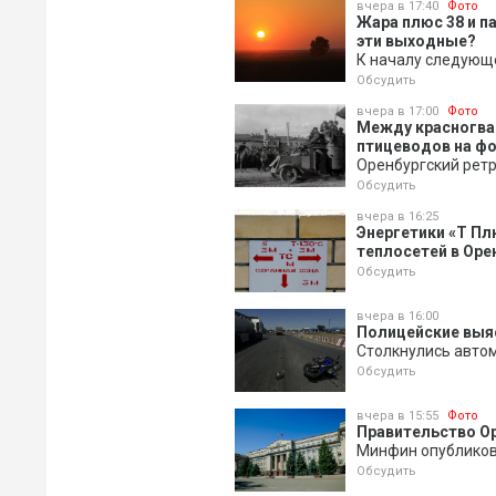
вчера в 17:40
Фото
Жара плюс 38 и п
эти выходные?
К началу следующ
Обсудить
вчера в 17:00
Фото
Между красногва
птицеводов на ф
Оренбургский ретр
Обсудить
вчера в 16:25
Энергетики «Т Пл
теплосетей в Оре
Обсудить
вчера в 16:00
Полицейские выя
Столкнулись авто
Обсудить
вчера в 15:55
Фото
Правительство Ор
Минфин опубликов
Обсудить