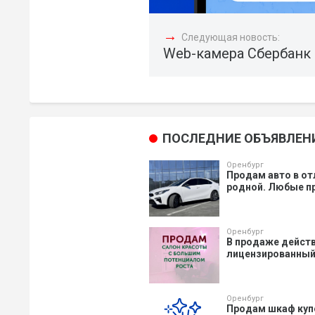
→
Следующая новость:
Web-камера Сбербанк
ПОСЛЕДНИЕ ОБЪЯВЛЕН
Оренбург
Продам авто в от
родной. Любые пр
Оренбург
В продаже действ
лицензированный 
Оренбург
Продам шкаф купе,