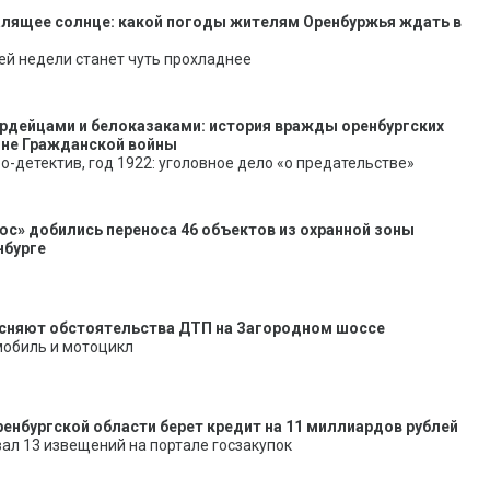
алящее солнце: какой погоды жителям Оренбуржья ждать в
ей недели станет чуть прохладнее
рдейцами и белоказаками: история вражды оренбургских
оне Гражданской войны
о-детектив, год 1922: уголовное дело «о предательстве»
юс» добились переноса 46 объектов из охранной зоны
нбурге
сняют обстоятельства ДТП на Загородном шоссе
мобиль и мотоцикл
енбургской области берет кредит на 11 миллиардов рублей
ал 13 извещений на портале госзакупок