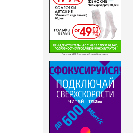
Реклама. ИП Трефильев Сергей Викторович